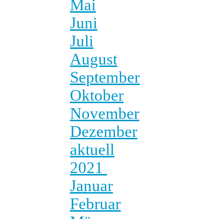
Mai
Juni
Juli
August
September
Oktober
November
Dezember
aktuell
2021
Januar
Februar