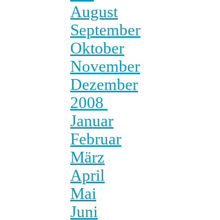
August
September
Oktober
November
Dezember
2008
Januar
Februar
März
April
Mai
Juni