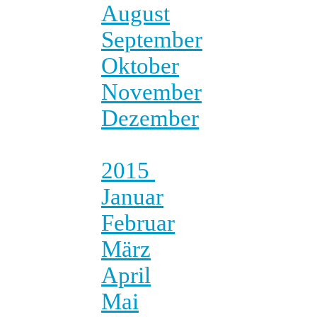
August
September
Oktober
November
Dezember
2015
Januar
Februar
März
April
Mai