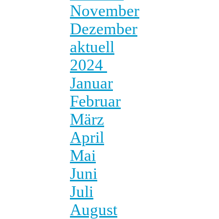
November
Dezember
aktuell
2024
Januar
Februar
März
April
Mai
Juni
Juli
August