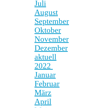
Juli
August
September
Oktober
November
Dezember
aktuell
2022
Januar
Februar
März
April