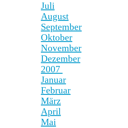
Juli
August
September
Oktober
November
Dezember
2007
Januar
Februar
März
April
Mai