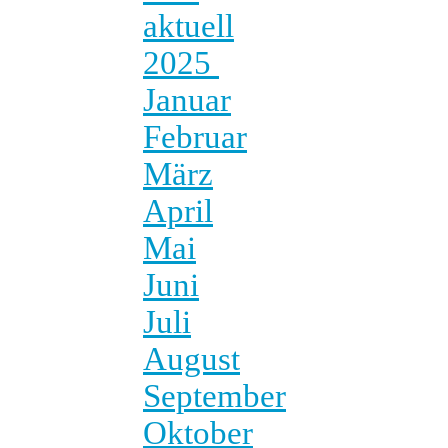
aktuell
2025
Januar
Februar
März
April
Mai
Juni
Juli
August
September
Oktober