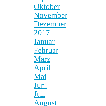
Oktober
November
Dezember
2017
Januar
Februar
März
April
Mai
Juni
Juli
August