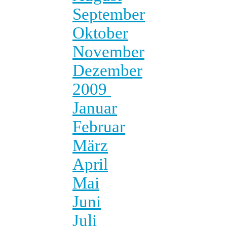
September
Oktober
November
Dezember
2009
Januar
Februar
März
April
Mai
Juni
Juli