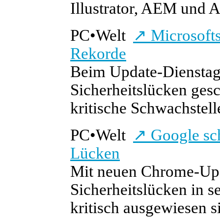
Illustrator, AEM und Af
PC
•
Welt
↗
Microsofts
Rekorde
Beim Update-Dienstag 
Sicherheitslücken gesc
kritische Schwachstel
PC
•
Welt
↗
Google sch
Lücken
Mit neuen Chrome-Upda
Sicherheitslücken in 
kritisch ausgewiesen 