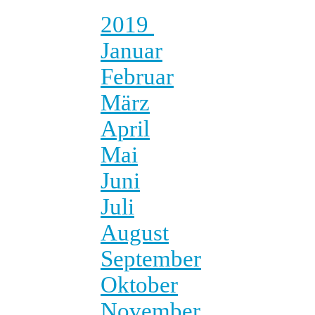
2019
Januar
Februar
März
April
Mai
Juni
Juli
August
September
Oktober
November