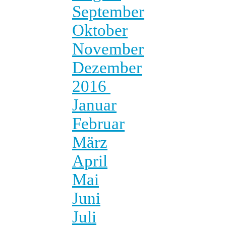
September
Oktober
November
Dezember
2016
Januar
Februar
März
April
Mai
Juni
Juli