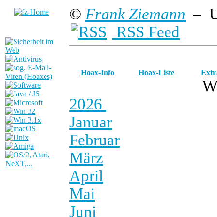
©
Frank Ziemann
– U
RSS Feed
Hoax-Info
Hoax-Liste
Extr
W
2026
Januar
Februar
März
April
Mai
Juni