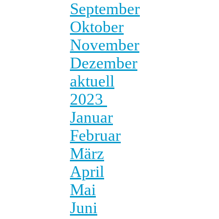
September
Oktober
November
Dezember
aktuell
2023
Januar
Februar
März
April
Mai
Juni