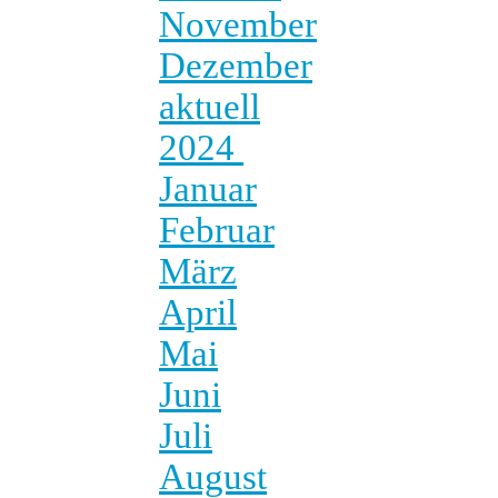
November
Dezember
aktuell
2024
Januar
Februar
März
April
Mai
Juni
Juli
August