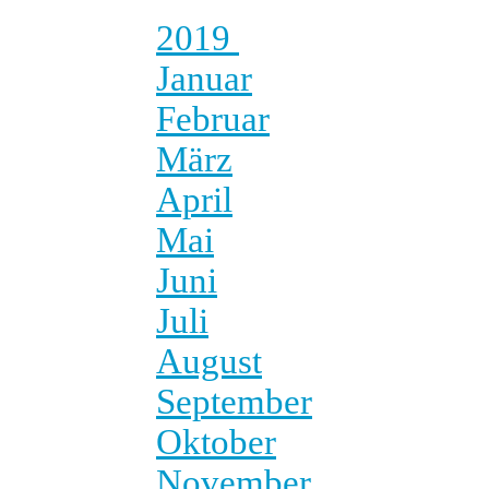
2019
Januar
Februar
März
April
Mai
Juni
Juli
August
September
Oktober
November