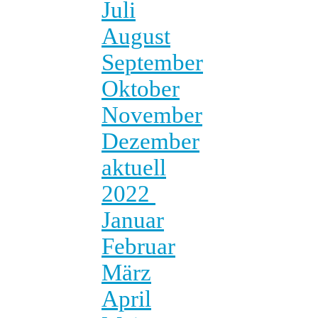
Juli
August
September
Oktober
November
Dezember
aktuell
2022
Januar
Februar
März
April