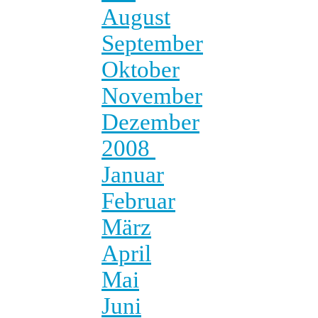
August
September
Oktober
November
Dezember
2008
Januar
Februar
März
April
Mai
Juni