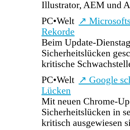
Illustrator, AEM und Af
PC
•
Welt
↗
Microsofts
Rekorde
Beim Update-Dienstag 
Sicherheitslücken gesc
kritische Schwachstel
PC
•
Welt
↗
Google sch
Lücken
Mit neuen Chrome-Upda
Sicherheitslücken in 
kritisch ausgewiesen 