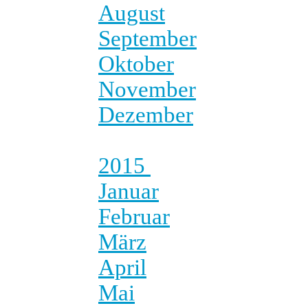
August
September
Oktober
November
Dezember
2015
Januar
Februar
März
April
Mai