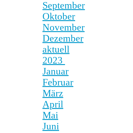
September
Oktober
November
Dezember
aktuell
2023
Januar
Februar
März
April
Mai
Juni