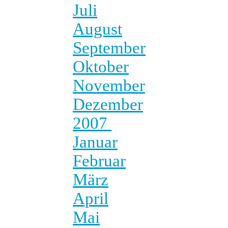
Juli
August
September
Oktober
November
Dezember
2007
Januar
Februar
März
April
Mai