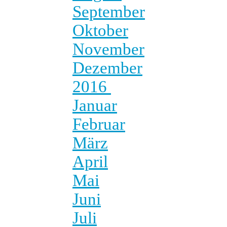
September
Oktober
November
Dezember
2016
Januar
Februar
März
April
Mai
Juni
Juli