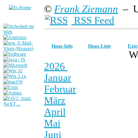
©
Frank Ziemann
– U
RSS Feed
Hoax-Info
Hoax-Liste
Extr
W
2026
Januar
Februar
März
April
Mai
Juni