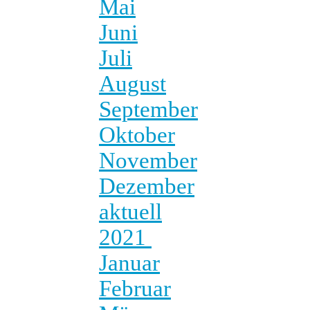
Mai
Juni
Juli
August
September
Oktober
November
Dezember
aktuell
2021
Januar
Februar