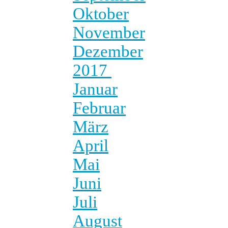
Oktober
November
Dezember
2017
Januar
Februar
März
April
Mai
Juni
Juli
August