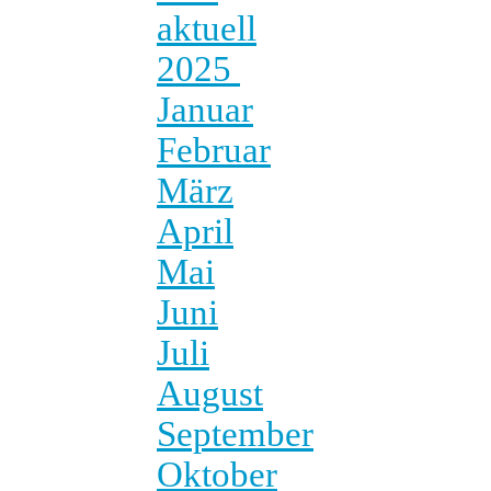
aktuell
2025
Januar
Februar
März
April
Mai
Juni
Juli
August
September
Oktober