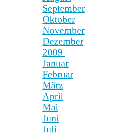
September
Oktober
November
Dezember
2009
Januar
Februar
März
April
Mai
Juni
Juli