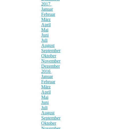
2017
Januar
Februar
März
April
Mai
Juni
Juli
August
September
Oktober
November
Dezember
2016
Januar
Februar
März
April
Mai
Juni
Juli
August
September
Oktober
November