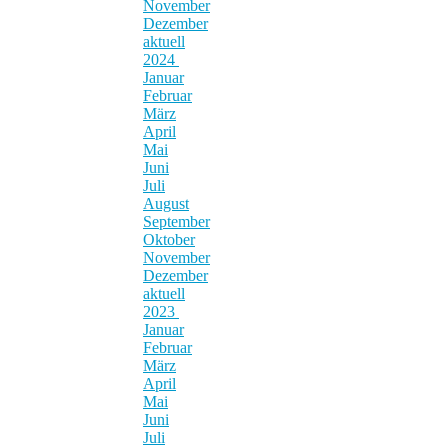
November
Dezember
aktuell
2024
Januar
Februar
März
April
Mai
Juni
Juli
August
September
Oktober
November
Dezember
aktuell
2023
Januar
Februar
März
April
Mai
Juni
Juli