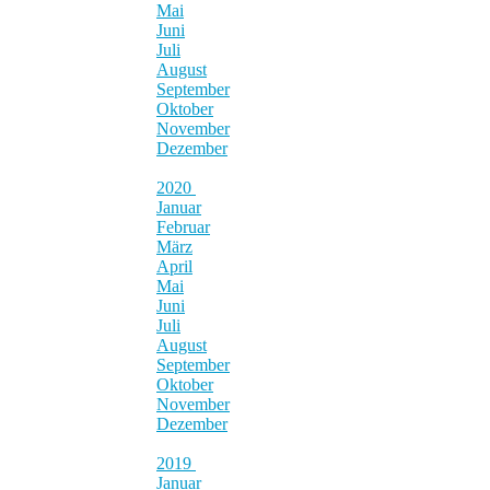
Mai
Juni
Juli
August
September
Oktober
November
Dezember
2020
Januar
Februar
März
April
Mai
Juni
Juli
August
September
Oktober
November
Dezember
2019
Januar