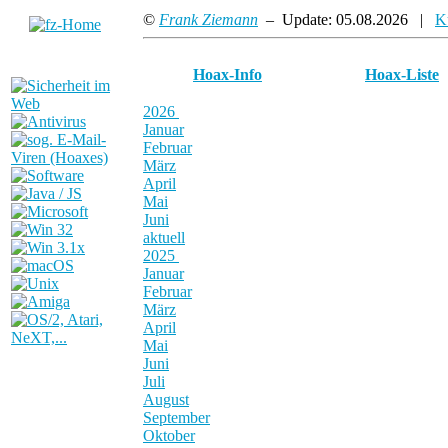
©
Frank Ziemann
– Update: 05.08.2026 |
K
Hoax-Info
Hoax-Liste
2026
Januar
Februar
März
April
Mai
Juni
aktuell
2025
Januar
Februar
März
April
Mai
Juni
Juli
August
September
Oktober