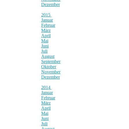
Dezember
2015
Januar
Februar
März
April
Mai
Juni
Juli
August
September
Oktober
November
Dezember
2014
Januar
Februar
März
April
Mai
Juni
Juli
August