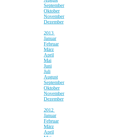
September
Oktober
November
Dezember
2013
Januar
Februar
März
April
Mai
Juni
Juli
August
September
Oktober
November
Dezember
2012
Januar
Februar
März
April