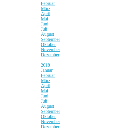
Februar
März
April
Mai
Juni
Juli
August
September
Oktober
November
Dezember
2018
Januar
Februar
März
April
Mai
Juni
Juli
August
September
Oktober
November
Dezember