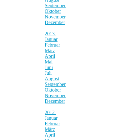
September
Oktober
November
Dezember
2013
Januar
Februar
März
April
Mai
Juni
Juli
August
September
Oktober
November
Dezember
2012
Januar
Februar
März
April