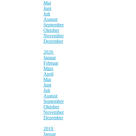
Mai
Juni
Juli
August
September
Oktober
November
Dezember
2020
Januar
Februar
März
April
Mai
Juni
Juli
August
September
Oktober
November
Dezember
2019
Januar