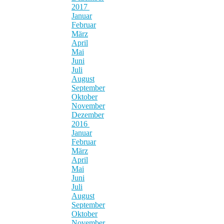
2017
Januar
Februar
März
April
Mai
Juni
Juli
August
September
Oktober
November
Dezember
2016
Januar
Februar
März
April
Mai
Juni
Juli
August
September
Oktober
November