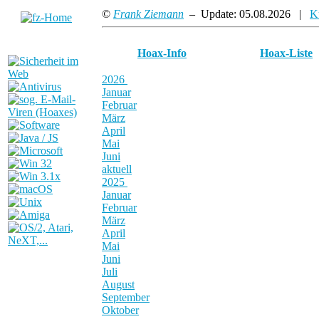
©
Frank Ziemann
– Update: 05.08.2026 |
K
Hoax-Info
Hoax-Liste
2026
Januar
Februar
März
April
Mai
Juni
aktuell
2025
Januar
Februar
März
April
Mai
Juni
Juli
August
September
Oktober