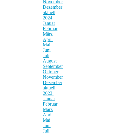
November
Dezember
aktuell
2024
Januar
Februar
März
April
Mai
Juni
Juli
August
September
Oktober
November
Dezember
aktuell
2023
Januar
Februar
März
April
Mai
Juni
Juli