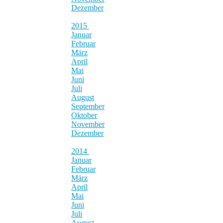
Dezember
2015
Januar
Februar
März
April
Mai
Juni
Juli
August
September
Oktober
November
Dezember
2014
Januar
Februar
März
April
Mai
Juni
Juli
August