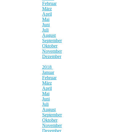
Februar
März
April
Mai
Juni
Juli
August
September
Oktober
November
Dezember
2018
Januar
Februar
März
April
Mai
Juni
Juli
August
September
Oktober
November
Dezember