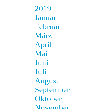
2019
Januar
Februar
März
April
Mai
Juni
Juli
August
September
Oktober
November