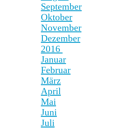
September
Oktober
November
Dezember
2016
Januar
Februar
März
April
Mai
Juni
Juli