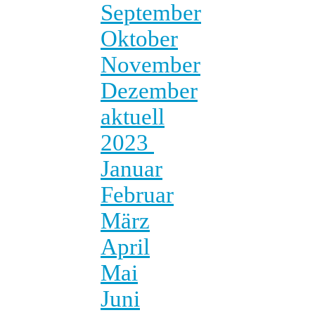
September
Oktober
November
Dezember
aktuell
2023
Januar
Februar
März
April
Mai
Juni