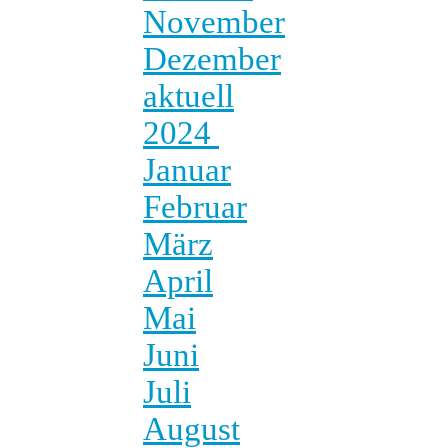
November
Dezember
aktuell
2024
Januar
Februar
März
April
Mai
Juni
Juli
August