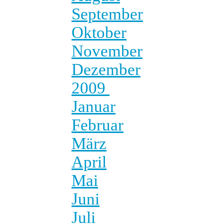
September
Oktober
November
Dezember
2009
Januar
Februar
März
April
Mai
Juni
Juli