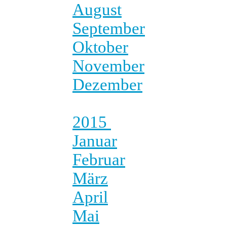
August
September
Oktober
November
Dezember
2015
Januar
Februar
März
April
Mai