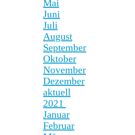
Mai
Juni
Juli
August
September
Oktober
November
Dezember
aktuell
2021
Januar
Februar