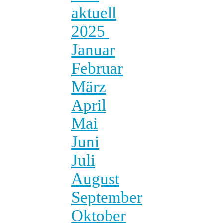
aktuell
2025
Januar
Februar
März
April
Mai
Juni
Juli
August
September
Oktober