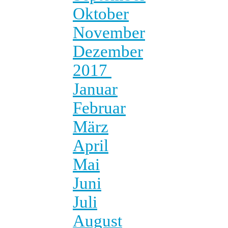
Oktober
November
Dezember
2017
Januar
Februar
März
April
Mai
Juni
Juli
August