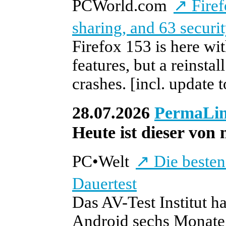
PCWorld.com
↗
Firef
sharing, and 63 securit
Firefox 153 is here wi
features, but a reinsta
crashes.
[incl. update 
28.07.2026
PermaLi
Heute ist dieser von 
PC
•
Welt
↗
Die besten
Dauertest
Das AV-Test Institut h
Android sechs Monate l