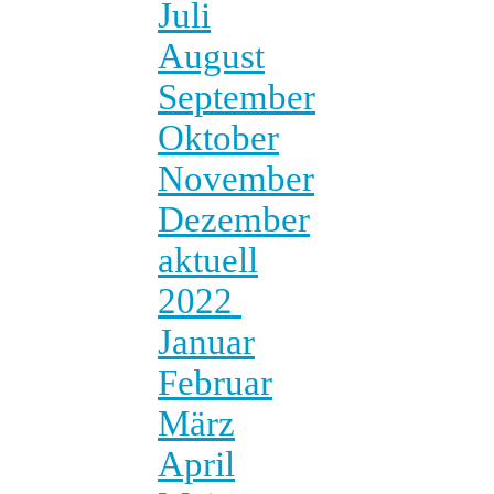
Juli
August
September
Oktober
November
Dezember
aktuell
2022
Januar
Februar
März
April