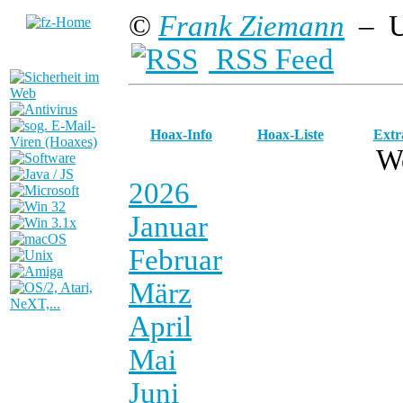
©
Frank Ziemann
– U
RSS Feed
Hoax-Info
Hoax-Liste
Extr
W
2026
Januar
Februar
März
April
Mai
Juni