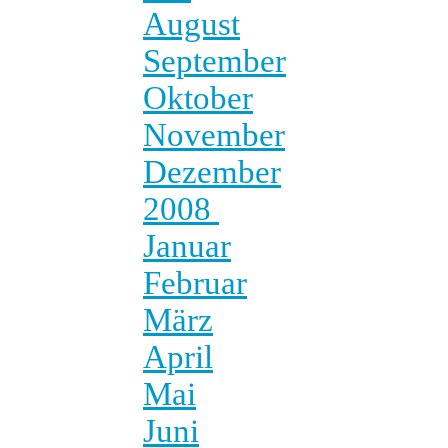
August
September
Oktober
November
Dezember
2008
Januar
Februar
März
April
Mai
Juni