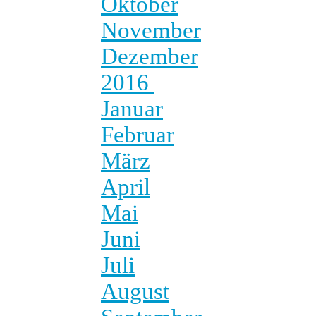
Oktober
November
Dezember
2016
Januar
Februar
März
April
Mai
Juni
Juli
August