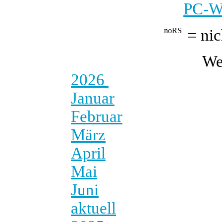
PC-We
= nic
We
2026
Januar
Februar
März
April
Mai
Juni
aktuell