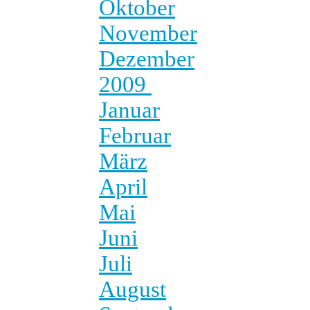
Oktober
November
Dezember
2009
Januar
Februar
März
April
Mai
Juni
Juli
August