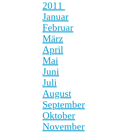
2011
Januar
Februar
März
April
Mai
Juni
Juli
August
September
Oktober
November