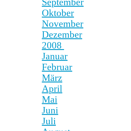
September
Oktober
November
Dezember
2008
Januar
Februar
März
April
Mai
Juni
Juli