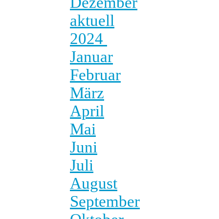
Dezember
aktuell
2024
Januar
Februar
März
April
Mai
Juni
Juli
August
September