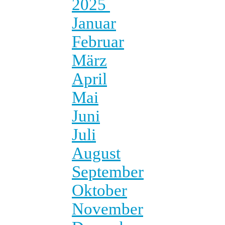
2025
Januar
Februar
März
April
Mai
Juni
Juli
August
September
Oktober
November