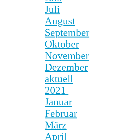
Juli
August
September
Oktober
November
Dezember
aktuell
2021
Januar
Februar
März
April