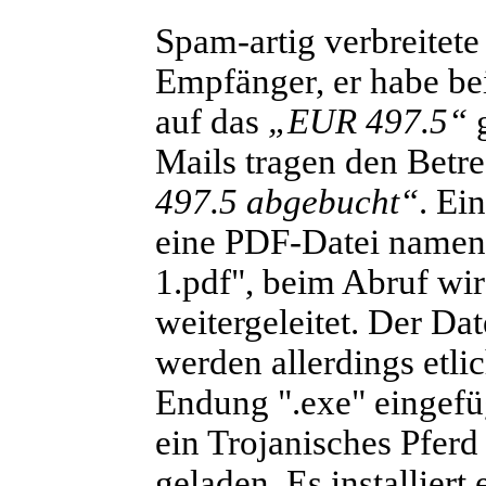
Spam-artig verbreitet
Empfänger, er habe be
auf das
„EUR 497.5“
g
Mails tragen den Betr
497.5 abgebucht“
. Ei
eine PDF-Datei namen
1.pdf", beim Abruf wi
weitergeleitet. Der Da
werden allerdings etli
Endung ".exe" eingefü
ein Trojanisches Pferd
geladen. Es installier