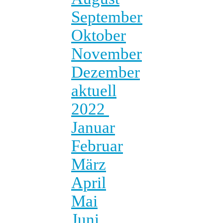
September
Oktober
November
Dezember
aktuell
2022
Januar
Februar
März
April
Mai
Juni