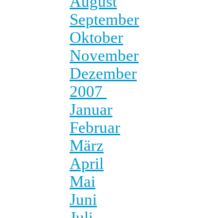
August
September
Oktober
November
Dezember
2007
Januar
Februar
März
April
Mai
Juni
Juli