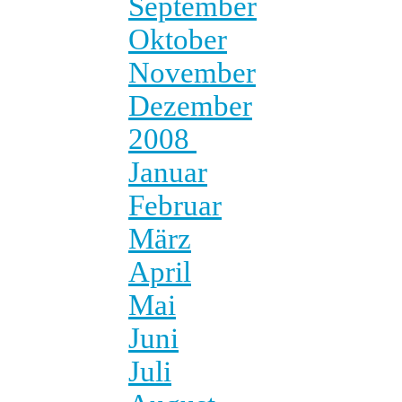
September
Oktober
November
Dezember
2008
Januar
Februar
März
April
Mai
Juni
Juli