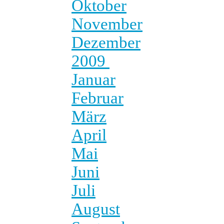
Oktober
November
Dezember
2009
Januar
Februar
März
April
Mai
Juni
Juli
August