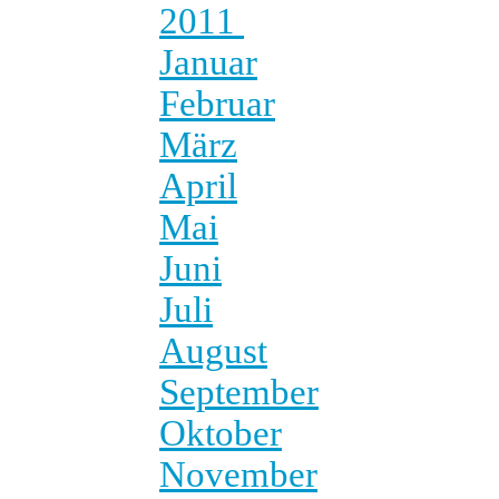
2011
Januar
Februar
März
April
Mai
Juni
Juli
August
September
Oktober
November