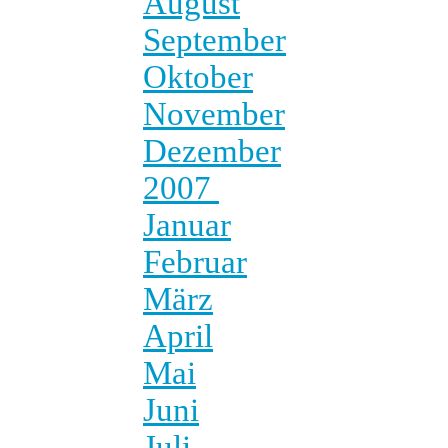
August
September
Oktober
November
Dezember
2007
Januar
Februar
März
April
Mai
Juni
Juli