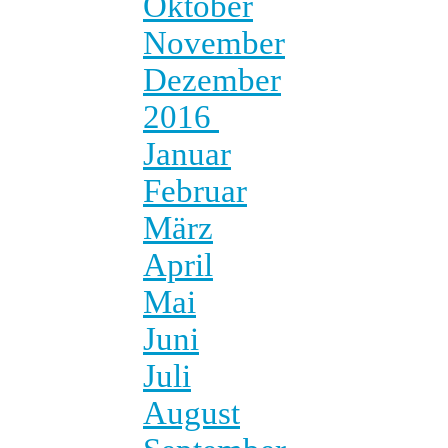
Oktober
November
Dezember
2016
Januar
Februar
März
April
Mai
Juni
Juli
August