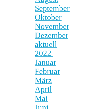
September
Oktober
November
Dezember
aktuell
2022
Januar
Februar
März
April
Mai
Juni