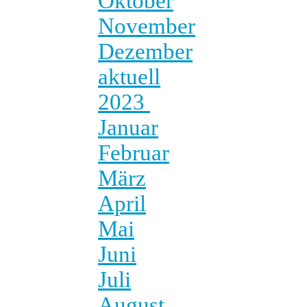
Oktober
November
Dezember
aktuell
2023
Januar
Februar
März
April
Mai
Juni
Juli
August