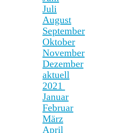
Juli
August
September
Oktober
November
Dezember
aktuell
2021
Januar
Februar
März
April