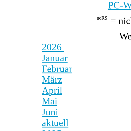
PC-We
= nic
We
2026
Januar
Februar
März
April
Mai
Juni
aktuell