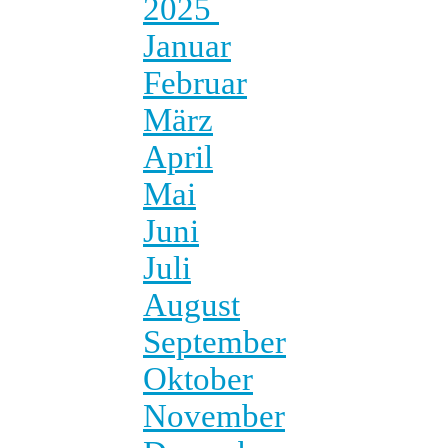
2025
Januar
Februar
März
April
Mai
Juni
Juli
August
September
Oktober
November