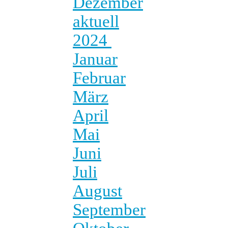
Dezember
aktuell
2024
Januar
Februar
März
April
Mai
Juni
Juli
August
September