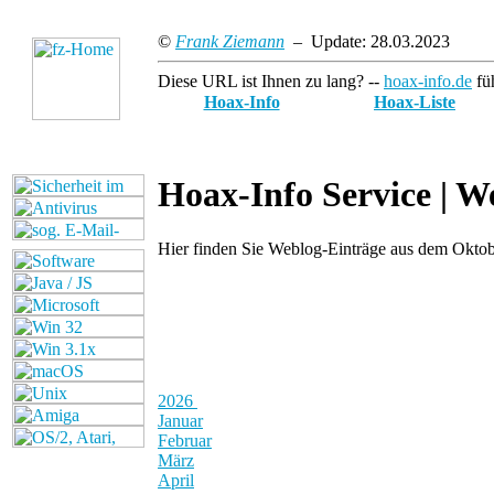
©
Frank Ziemann
– Update: 28.03.2023
Diese URL ist Ihnen zu lang? --
hoax-info.de
füh
Hoax-Info
Hoax-Liste
Hoax-Info Service |
We
Hier finden Sie Weblog-Einträge aus dem Oktob
2026
Januar
Februar
März
April