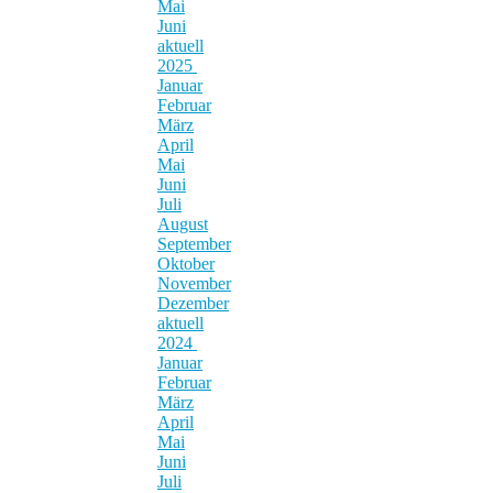
Mai
Juni
aktuell
2025
Januar
Februar
März
April
Mai
Juni
Juli
August
September
Oktober
November
Dezember
aktuell
2024
Januar
Februar
März
April
Mai
Juni
Juli