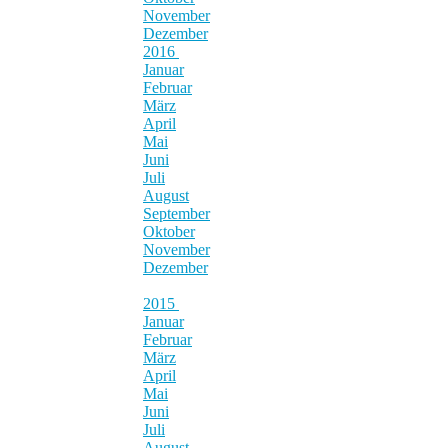
November
Dezember
2016
Januar
Februar
März
April
Mai
Juni
Juli
August
September
Oktober
November
Dezember
2015
Januar
Februar
März
April
Mai
Juni
Juli
August