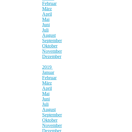
Februar
März
April
Mai
Juni
Juli
August
September
Oktober
November
Dezember
2019
Januar
Februar
März
April
Mai
Juni
Juli
August
September
Oktober
November
Dezember