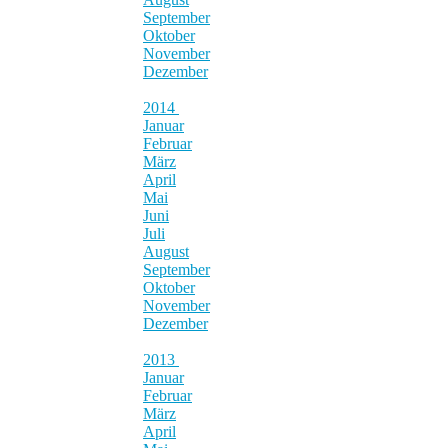
September
Oktober
November
Dezember
2014
Januar
Februar
März
April
Mai
Juni
Juli
August
September
Oktober
November
Dezember
2013
Januar
Februar
März
April