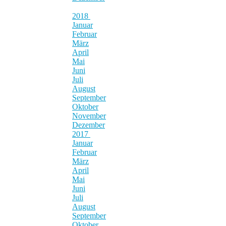
2018
Januar
Februar
März
April
Mai
Juni
Juli
August
September
Oktober
November
Dezember
2017
Januar
Februar
März
April
Mai
Juni
Juli
August
September
Oktober