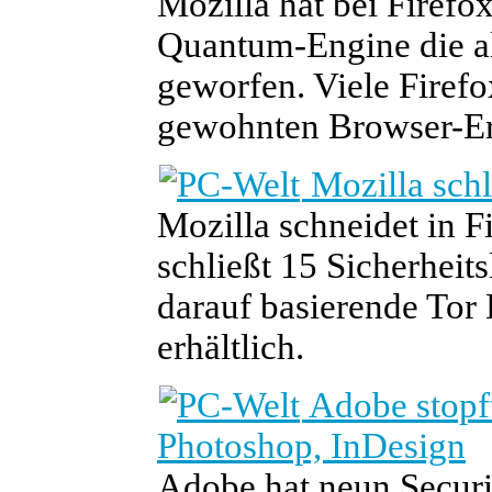
Mozilla hat bei Firefo
Quantum-Engine die al
geworfen. Viele Firefo
gewohnten Browser-Er
Mozilla schl
Mozilla schneidet in F
schließt 15 Sicherhei
darauf basierende Tor
erhältlich.
Adobe stopft
Photoshop, InDesign
Adobe hat neun Securit