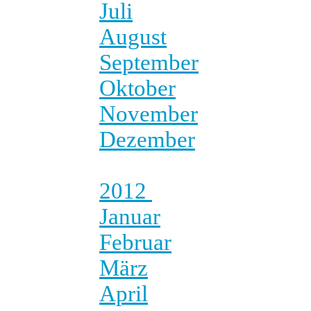
Juli
August
September
Oktober
November
Dezember
2012
Januar
Februar
März
April