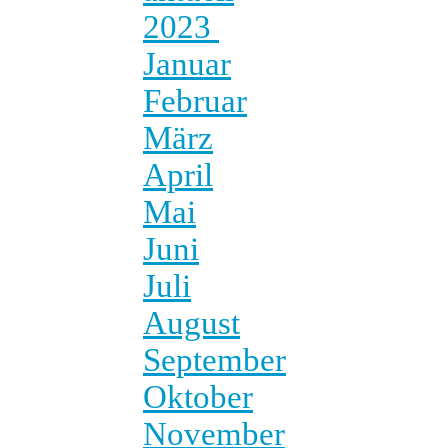
2023
Januar
Februar
März
April
Mai
Juni
Juli
August
September
Oktober
November