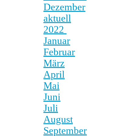
Dezember
aktuell
2022
Januar
Februar
März
April
Mai
Juni
Juli
August
September