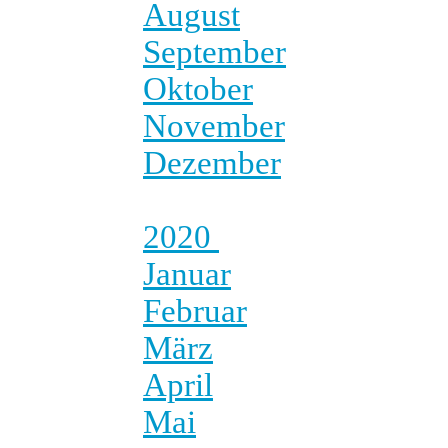
August
September
Oktober
November
Dezember
2020
Januar
Februar
März
April
Mai