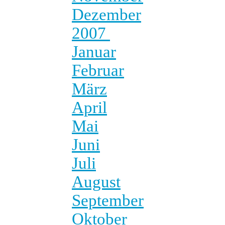
Dezember
2007
Januar
Februar
März
April
Mai
Juni
Juli
August
September
Oktober