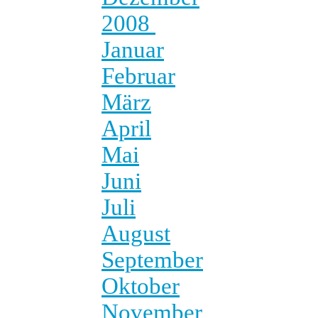
2008
Januar
Februar
März
April
Mai
Juni
Juli
August
September
Oktober
November