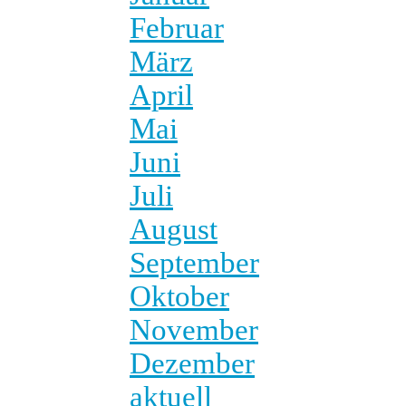
Februar
März
April
Mai
Juni
Juli
August
September
Oktober
November
Dezember
aktuell