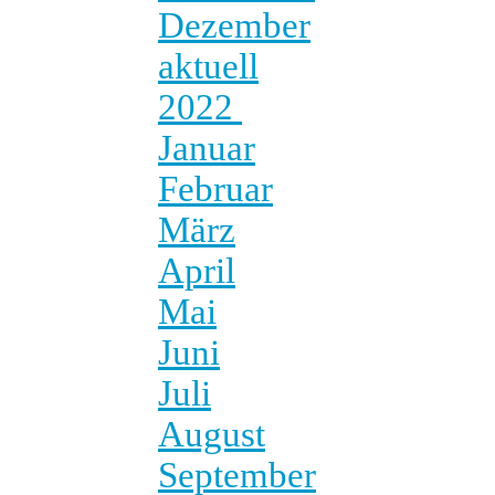
Dezember
aktuell
2022
Januar
Februar
März
April
Mai
Juni
Juli
August
September