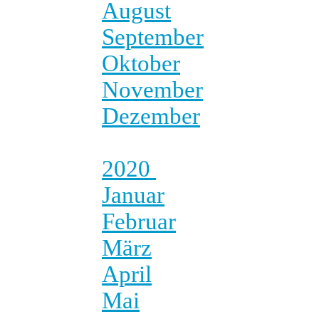
August
September
Oktober
November
Dezember
2020
Januar
Februar
März
April
Mai