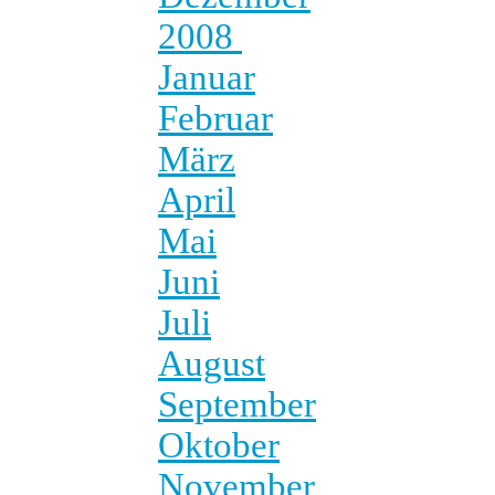
2008
Januar
Februar
März
April
Mai
Juni
Juli
August
September
Oktober
November