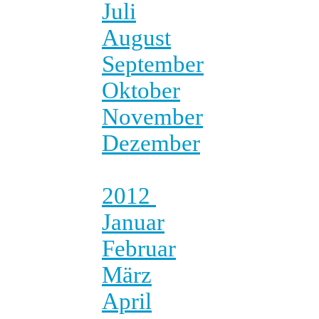
Juli
August
September
Oktober
November
Dezember
2012
Januar
Februar
März
April