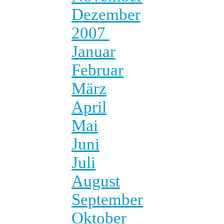
Dezember
2007
Januar
Februar
März
April
Mai
Juni
Juli
August
September
Oktober