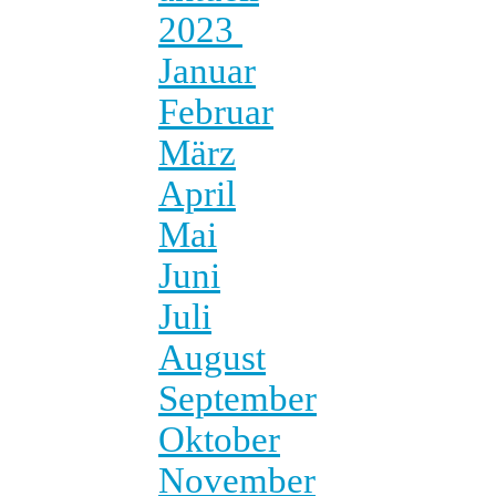
2023
Januar
Februar
März
April
Mai
Juni
Juli
August
September
Oktober
November