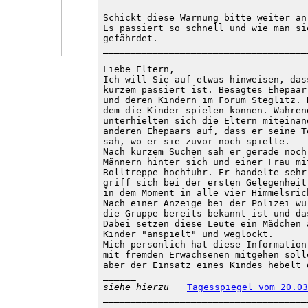
Schickt diese Warnung bitte weiter an
Es passiert so schnell und wie man si
gefährdet.

_____________________________________
Liebe Eltern,

Ich will Sie auf etwas hinweisen, das
kurzem passiert ist. Besagtes Ehepaar
und deren Kindern im Forum Steglitz. 
dem die Kinder spielen können. Währen
unterhielten sich die Eltern miteinan
anderen Ehepaars auf, dass er seine T
sah, wo er sie zuvor noch spielte.

Nach kurzem Suchen sah er gerade noch
Männern hinter sich und einer Frau mi
Rolltreppe hochfuhr. Er handelte sehr
griff sich bei der ersten Gelegenheit
in dem Moment in alle vier Himmelsric
Nach einer Anzeige bei der Polizei wu
die Gruppe bereits bekannt ist und da
Dabei setzen diese Leute ein Mädchen 
Kinder "anspielt" und weglockt.

Mich persönlich hat diese Information
mit fremden Erwachsenen mitgehen soll
______

siehe hierzu
Tagesspiegel vom 20.03
_____________________________________