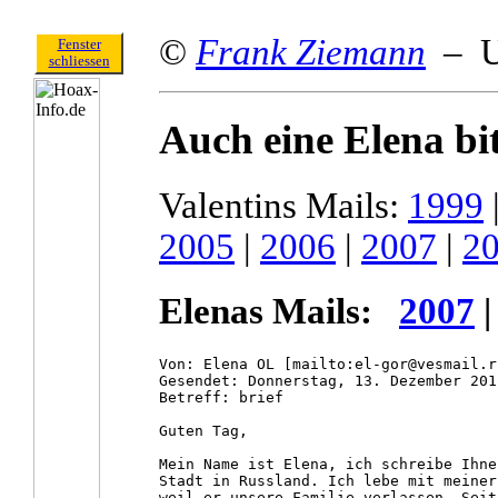
©
Frank Ziemann
– U
Fenster
schliessen
Auch eine Elena bi
Valentins Mails:
1999
2005
|
2006
|
2007
|
2
Elenas Mails:
2007
Von: Elena OL [mailto:el-gor@vesmail.ru
Gesendet: Donnerstag, 13. Dezember 201
Betreff: brief

Guten Tag,

Mein Name ist Elena, ich schreibe Ihne
Stadt in Russland. Ich lebe mit meiner
weil er unsere Familie verlassen. Seit