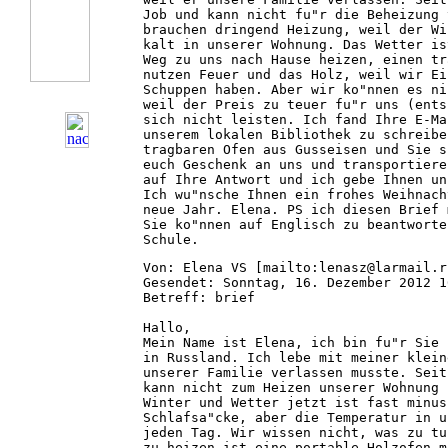
Job und kann nicht fu"r die Beheizung 
brauchen dringend Heizung, weil der Wi
kalt in unserer Wohnung. Das Wetter is
Weg zu uns nach Hause heizen, einen tr
nutzen Feuer und das Holz, weil wir Ei
Schuppen haben. Aber wir ko"nnen es ni
weil der Preis zu teuer fu"r uns (ents
sich nicht leisten. Ich fand Ihre E-Ma
unserem lokalen Bibliothek zu schreibe
tragbaren Ofen aus Gusseisen und Sie s
euch Geschenk an uns und transportiere
auf Ihre Antwort und ich gebe Ihnen un
Ich wu"nsche Ihnen ein frohes Weihnach
neue Jahr. Elena. PS ich diesen Brief 
Sie ko"nnen auf Englisch zu beantworte
Schule.
Von: Elena VS [mailto:lenasz@larmail.ru
Gesendet: Sonntag, 16. Dezember 2012 16
Betreff: brief

Hallo,

Mein Name ist Elena, ich bin fu"r Sie 
in Russland. Ich lebe mit meiner klein
unserer Familie verlassen musste. Seit
kann nicht zum Heizen unserer Wohnung 
Winter und Wetter jetzt ist fast minus
Schlafsa"cke, aber die Temperatur in u
jeden Tag. Wir wissen nicht, was zu tu
zu heizen ist eine portable Holzofen m