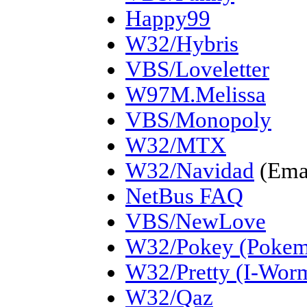
Happy99
W32/Hybris
VBS/Loveletter
W97M.Melissa
VBS/Monopoly
W32/MTX
W32/Navidad
(Ema
NetBus FAQ
VBS/NewLove
W32/Pokey (Poke
W32/Pretty (I-Worm
W32/Qaz