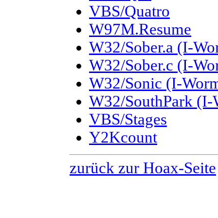
VBS/Quatro
W97M.Resume
W32/Sober.a (I-Wo
W32/Sober.c (I-Wo
W32/Sonic (I-Worm
W32/SouthPark (I-
VBS/Stages
Y2Kcount
zurück zur Hoax-Seite