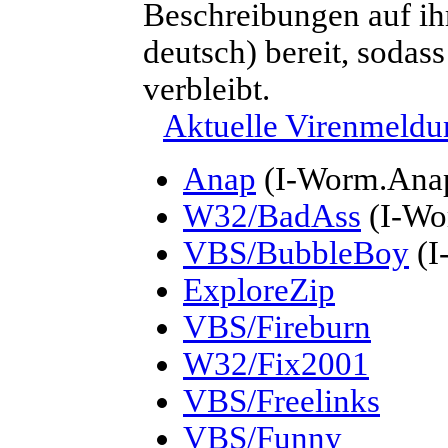
Beschreibungen auf ih
deutsch) bereit, sodass
verbleibt.
Aktuelle Virenmeld
Anap
(I-Worm.Ana
W32/BadAss
(I-Wo
VBS/BubbleBoy
(I
ExploreZip
VBS/Fireburn
W32/Fix2001
VBS/Freelinks
VBS/Funny