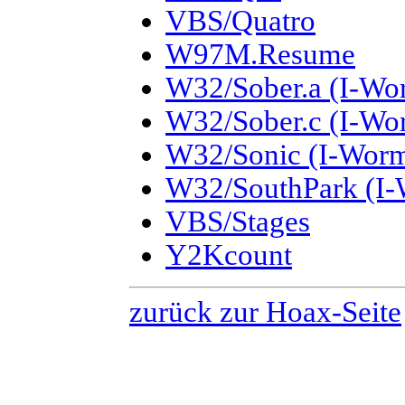
VBS/Quatro
W97M.Resume
W32/Sober.a (I-Wo
W32/Sober.c (I-Wo
W32/Sonic (I-Worm
W32/SouthPark (I-
VBS/Stages
Y2Kcount
zurück zur Hoax-Seite