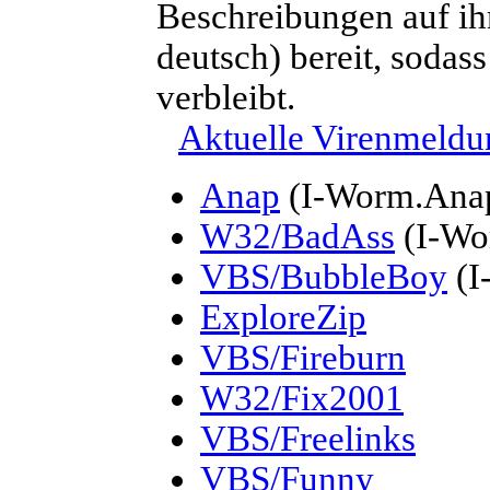
Beschreibungen auf ih
deutsch) bereit, sodass
verbleibt.
Aktuelle Virenmeld
Anap
(I-Worm.Ana
W32/BadAss
(I-Wo
VBS/BubbleBoy
(I
ExploreZip
VBS/Fireburn
W32/Fix2001
VBS/Freelinks
VBS/Funny