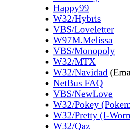
Happy99
W32/Hybris
VBS/Loveletter
W97M.Melissa
VBS/Monopoly
W32/MTX
W32/Navidad
(Ema
NetBus FAQ
VBS/NewLove
W32/Pokey (Poke
W32/Pretty (I-Worm
W32/Qaz