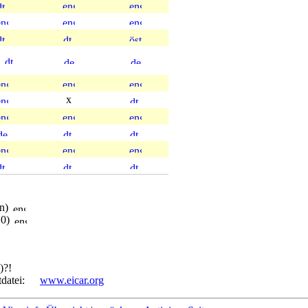
x
en)
10)
)?!
tdatei:
www.eicar.org