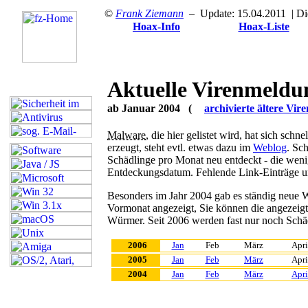
©
Frank Ziemann
– Update: 15.04.2011
| Di
Hoax-Info
Hoax-Liste
Aktuelle Virenmeldu
ab Januar 2004 (
archivierte ältere Vi
Malware
, die hier gelistet wird, hat sich sch
erzeugt, steht evtl. etwas dazu im
Weblog
. Sc
Schädlinge pro Monat neu entdeckt - die we
Entdeckungsdatum. Fehlende Link-Einträge u
Besonders im Jahr 2004 gab es ständig neue W
Vormonat angezeigt,
Sie können die angezeig
Würmer. Seit 2006 werden fast nur noch Schädl
2006
Jan
Feb
März
Apri
2005
Jan
Feb
März
Apri
2004
Jan
Feb
März
Apri