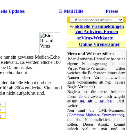
eits-Updates
E-Mail Hilfe
Presse
aktuelle Virenmeldungen
von Antivirus-Firmen
Virus-Weltkarte
Online-Virenscanner
Viren und Würmer zählen
t sie nur ein gewisses Medien-Echo
Jeder Antivirus-Hersteller hat seine
er Relevanz. Es werden etliche 100
eigene Namensgebung bei den
ene Datum ist das
Virus-/Wurm-Varianten. Daher
e nicht erkennt.
weichen die Buchstaben hinter dem
Namen einer Variante zuweilen
stark voneinander ab (vgl. neuere
h der aktuelle Monat und der
Bagle-Varianten).
ur für ab 2004 entdeckte Viren und
Bagle
.a
ist die erste bekannte
st nicht aufgeführt sind.
Form,
.b
die zweite, nach
.z
geht
es mit
.aa, .ab ... .az, .ba
..., usf.
z
weiter.
z
Neu sind die CME-Nummern
(
Common Malware Enumeration
),
z
die das Namensdickicht lichten
sollen. Dieser Ansatz kommt
jedoch
viel
zu spät und ist