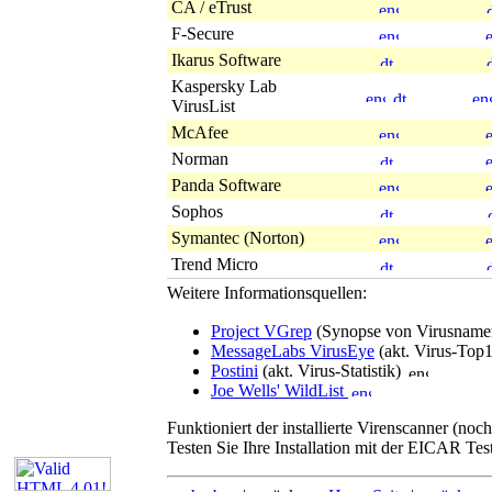
CA / eTrust
F-Secure
Ikarus Software
Kaspersky Lab
VirusList
McAfee
Norman
Panda Software
Sophos
Symantec (Norton)
Trend Micro
Weitere Informationsquellen:
Project VGrep
(Synopse von Virusnam
MessageLabs VirusEye
(akt. Virus-Top
Postini
(akt. Virus-Statistik)
Joe Wells' WildList
Funktioniert der installierte Virenscanner (noch
Testen Sie Ihre Installation mit der EICAR Tes