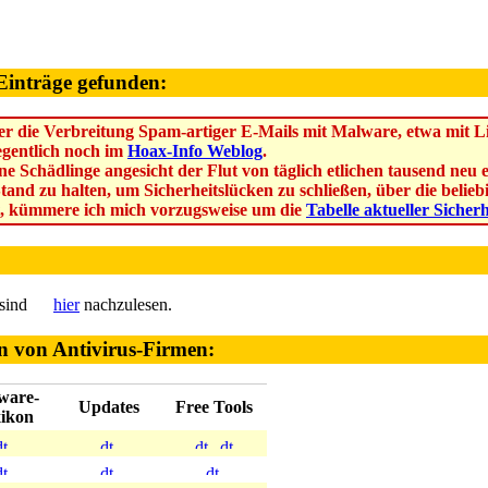
Einträge gefunden:
r die Verbreitung Spam-artiger E-Mails mit Malware, etwa mit Lin
legentlich noch im
Hoax-Info Weblog
.
ne Schädlinge angesicht der Flut von täglich etlichen tausend ne
Stand zu halten, um Sicherheitslücken zu schließen, über die beli
, kümmere ich mich vorzugsweise um die
Tabelle aktueller Sicher
 sind
hier
nachzulesen.
n von Antivirus-Firmen:
ware-
Updates
Free Tools
ikon