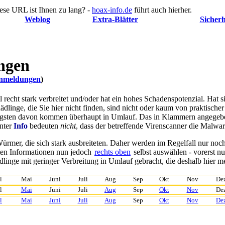
ese URL ist Ihnen zu lang? -
hoax-info.de
führt auch hierher.
Weblog
Extra-Blätter
Sicherh
ngen
renmeldungen
)
nell recht stark verbreitet und/oder hat ein hohes Schadenspotenzial. Ha
hädlinge, die Sie hier nicht finden, sind nicht oder kaum von praktisch
nigsten davon kommen überhaupt in Umlauf. Das in Klammern angegeb
nter
Info
bedeuten
nicht
, dass der betreffende Virenscanner die Malwar
ürmer, die sich stark ausbreiteten. Daher werden im Regelfall nur noc
ten Informationen nun jedoch
rechts oben
selbst auswählen
- vorerst n
inge mit geringer Verbreitung in Umlauf gebracht, die deshalb hier mei
l
Mai
Juni
Juli
Aug
Sep
Okt
Nov
De
l
Mai
Juni
Juli
Aug
Sep
Okt
Nov
De
l
Mai
Juni
Juli
Aug
Sep
Okt
Nov
De