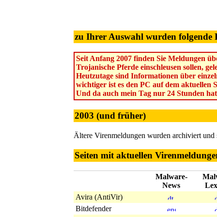
zu Ihrer Auswahl wurden folgende 
Seit Anfang 2007 finden Sie Meldungen übe
Trojanische Pferde einschleusen sollen, ge
Heutzutage sind Informationen über einzel
wichtiger ist es den PC auf dem aktuellen 
Und da auch mein Tag nur 24 Stunden hat
2003 (und früher)
Ältere Virenmeldungen wurden archiviert und
Seiten mit aktuellen Virenmeldunge
Malware-
Mal
News
Lex
Avira (AntiVir)
Bitdefender