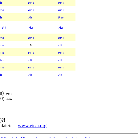
x
en)
10)
)?!
tdatei:
www.eicar.org