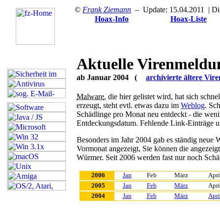
©
Frank Ziemann
– Update: 15.04.2011
| Di
Hoax-Info
Hoax-Liste
Aktuelle Virenmeldu
ab Januar 2004 (
archivierte ältere Vi
Malware
, die hier gelistet wird, hat sich sch
erzeugt, steht evtl. etwas dazu im
Weblog
. Sc
Schädlinge pro Monat neu entdeckt - die we
Entdeckungsdatum. Fehlende Link-Einträge u
Besonders im Jahr 2004 gab es ständig neue W
Vormonat angezeigt,
Sie können die angezeig
Würmer. Seit 2006 werden fast nur noch Schädl
2006
Jan
Feb
März
Apri
2005
Jan
Feb
März
Apri
2004
Jan
Feb
März
Apri