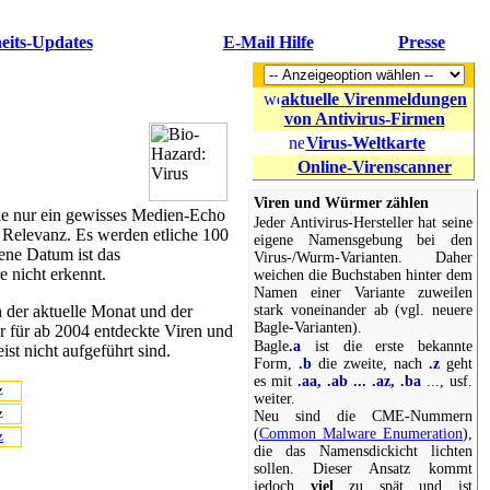
eits-Updates
E-Mail Hilfe
Presse
aktuelle Virenmeldungen
von Antivirus-Firmen
Virus-Weltkarte
Online-Virenscanner
Viren und Würmer zählen
t sie nur ein gewisses Medien-Echo
Jeder Antivirus-Hersteller hat seine
er Relevanz. Es werden etliche 100
eigene Namensgebung bei den
ene Datum ist das
Virus-/Wurm-Varianten. Daher
e nicht erkennt.
weichen die Buchstaben hinter dem
Namen einer Variante zuweilen
stark voneinander ab (vgl. neuere
h der aktuelle Monat und der
Bagle-Varianten).
ur für ab 2004 entdeckte Viren und
Bagle
.a
ist die erste bekannte
st nicht aufgeführt sind.
Form,
.b
die zweite, nach
.z
geht
es mit
.aa, .ab ... .az, .ba
..., usf.
z
weiter.
z
Neu sind die CME-Nummern
(
Common Malware Enumeration
),
z
die das Namensdickicht lichten
sollen. Dieser Ansatz kommt
jedoch
viel
zu spät und ist