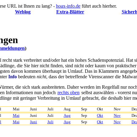
ese URL ist Ihnen zu lang? -
hoax-info.de
führt auch hierher.
Weblog
Extra-Blätter
Sicherh
ngen
renmeldungen
)
nell recht stark verbreitet und/oder hat ein hohes Schadenspotenzial. Ha
hädlinge, die Sie hier nicht finden, sind nicht oder kaum von praktisch
nigsten davon kommen überhaupt in Umlauf. Das in Klammern angegeb
nter
Info
bedeuten
nicht
, dass der betreffende Virenscanner die Malwar
ürmer, die sich stark ausbreiteten. Daher werden im Regelfall nur noc
ten Informationen nun jedoch
rechts oben
selbst auswählen
- vorerst n
inge mit geringer Verbreitung in Umlauf gebracht, die deshalb hier mei
l
Mai
Juni
Juli
Aug
Sep
Okt
Nov
De
l
Mai
Juni
Juli
Aug
Sep
Okt
Nov
De
l
Mai
Juni
Juli
Aug
Sep
Okt
Nov
De