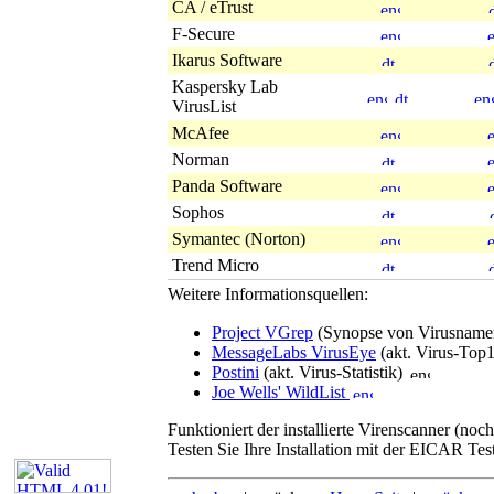
CA / eTrust
F-Secure
Ikarus Software
Kaspersky Lab
VirusList
McAfee
Norman
Panda Software
Sophos
Symantec (Norton)
Trend Micro
Weitere Informationsquellen:
Project VGrep
(Synopse von Virusnam
MessageLabs VirusEye
(akt. Virus-Top
Postini
(akt. Virus-Statistik)
Joe Wells' WildList
Funktioniert der installierte Virenscanner (noch
Testen Sie Ihre Installation mit der EICAR Tes