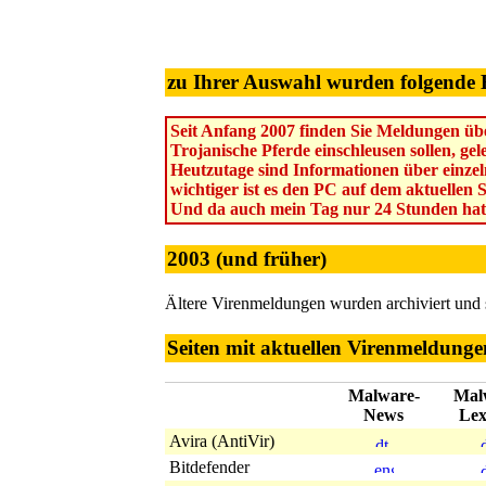
zu Ihrer Auswahl wurden folgende 
Seit Anfang 2007 finden Sie Meldungen übe
Trojanische Pferde einschleusen sollen, ge
Heutzutage sind Informationen über einzel
wichtiger ist es den PC auf dem aktuellen 
Und da auch mein Tag nur 24 Stunden hat
2003 (und früher)
Ältere Virenmeldungen wurden archiviert und
Seiten mit aktuellen Virenmeldunge
Malware-
Mal
News
Lex
Avira (AntiVir)
Bitdefender