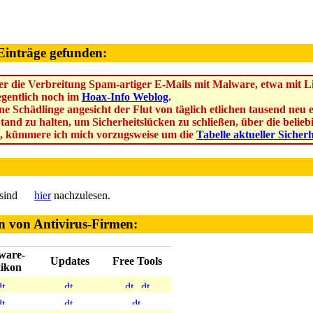
Einträge gefunden:
r die Verbreitung Spam-artiger E-Mails mit Malware, etwa mit Lin
legentlich noch im
Hoax-Info Weblog
.
ne Schädlinge angesicht der Flut von täglich etlichen tausend ne
Stand zu halten, um Sicherheitslücken zu schließen, über die beli
, kümmere ich mich vorzugsweise um die
Tabelle aktueller Sicher
 sind
hier
nachzulesen.
n von Antivirus-Firmen:
ware-
Updates
Free Tools
ikon