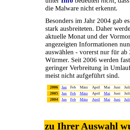
unter
Info
bedeuten
nicht
, das
die Malware nicht erkennt.
Besonders im Jahr 2004 gab es
stark ausbreiteten. Daher werd
aktuelle Monat und der Vormon
angezeigten Informationen nu
auswählen
- vorerst nur für ab
Würmer. Seit 2006 werden fast
geringer Verbreitung in Umlauf
meist nicht aufgeführt sind.
2006
Jan
Feb
März
April
Mai
Juni
Juli
2005
Jan
Feb
März
April
Mai
Juni
Juli
2004
Jan
Feb
März
April
Mai
Juni
Juli
zu Ihrer Auswahl w