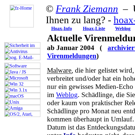
©
Frank Ziemann
– U
Ihnen zu lang? -
hoax
Hoax-Info
Hoax-Liste
Weblog
Aktuelle Virenmeldu
ab Januar 2004 (
archivier
Virenmeldungen
)
Malware
, die hier gelistet wird
verbreitet und/oder hat ein hoh
nur ein gewisses Medien-Echo e
im
Weblog
. Schädlinge, die Sie
oder kaum von praktischer Rel
Schädlinge pro Monat neu entd
kommen überhaupt in Umlauf.
Datum ist das Entdeckungsdat