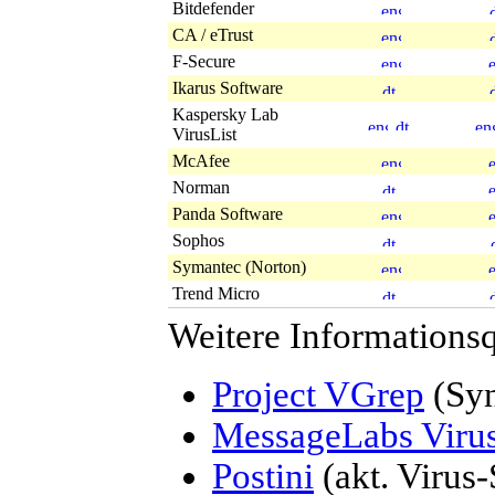
Bitdefender
CA / eTrust
F-Secure
Ikarus Software
Kaspersky Lab
VirusList
McAfee
Norman
Panda Software
Sophos
Symantec (Norton)
Trend Micro
Weitere Informationsq
Project VGrep
(Syn
MessageLabs Viru
Postini
(akt. Virus-