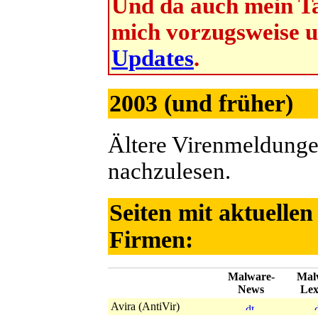
Und da auch mein Ta
mich vorzugsweise 
Updates
.
2003 (und früher)
Ältere Virenmeldunge
nachzulesen.
Seiten mit aktuelle
Firmen:
Malware-
Mal
News
Lex
Avira (AntiVir)