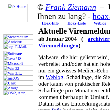
©
Frank Ziemann
– U
Ihnen zu lang? -
hoax
Hoax-Info
Hoax-Liste
Weblog
Aktuelle Virenmeldu
ab Januar 2004 (
archivier
Virenmeldungen
)
Malware
, die hier gelistet wird
verbreitet und/oder hat ein hoh
nur ein gewisses Medien-Echo e
im
Weblog
. Schädlinge, die Sie
oder kaum von praktischer Rel
Schädlinge pro Monat neu entd
kommen überhaupt in Umlauf.
Datum ist das Entdeckungsdat