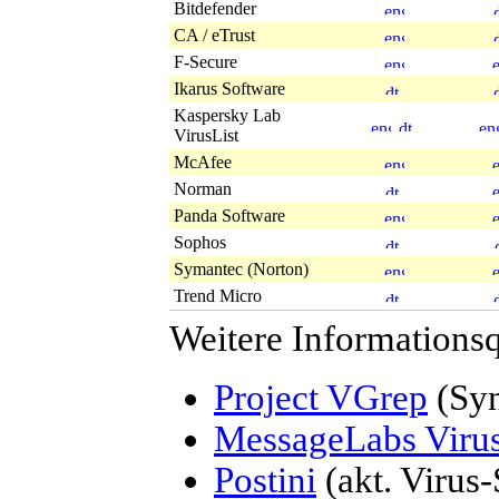
Bitdefender
CA / eTrust
F-Secure
Ikarus Software
Kaspersky Lab
VirusList
McAfee
Norman
Panda Software
Sophos
Symantec (Norton)
Trend Micro
Weitere Informationsq
Project VGrep
(Syn
MessageLabs Viru
Postini
(akt. Virus-