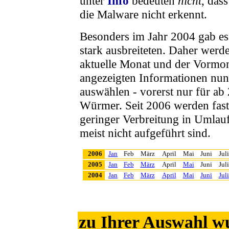
unter
Info
bedeuten
nicht
, das
die Malware nicht erkennt.
Besonders im Jahr 2004 gab es
stark ausbreiteten. Daher werd
aktuelle Monat und der Vormon
angezeigten Informationen nu
auswählen
- vorerst nur für ab
Würmer. Seit 2006 werden fast
geringer Verbreitung in Umlauf
meist nicht aufgeführt sind.
2006
Jan
Feb
März
April
Mai
Juni
Juli
2005
Jan
Feb
März
April
Mai
Juni
Juli
2004
Jan
Feb
März
April
Mai
Juni
Juli
zu Ihrer Auswahl w