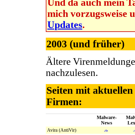
Und da auch mein Ta
mich vorzugsweise 
Updates
.
2003 (und früher)
Ältere Virenmeldunge
nachzulesen.
Seiten mit aktuelle
Firmen:
Malware-
Mal
News
Lex
Avira (AntiVir)