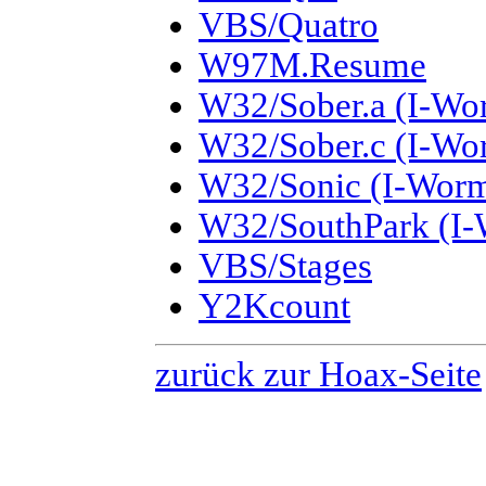
VBS/Quatro
W97M.Resume
W32/Sober.a (I-Wo
W32/Sober.c (I-Wo
W32/Sonic (I-Worm
W32/SouthPark (I-
VBS/Stages
Y2Kcount
zurück zur Hoax-Seite