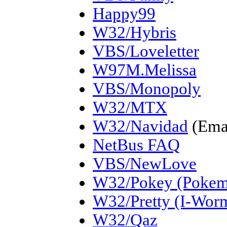
Happy99
W32/Hybris
VBS/Loveletter
W97M.Melissa
VBS/Monopoly
W32/MTX
W32/Navidad
(Ema
NetBus FAQ
VBS/NewLove
W32/Pokey (Poke
W32/Pretty (I-Worm
W32/Qaz