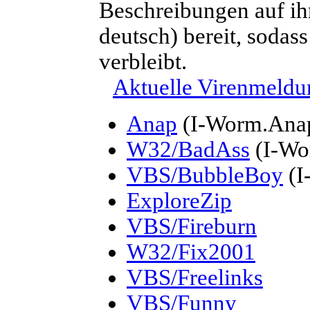
Beschreibungen auf ih
deutsch) bereit, sodass
verbleibt.
Aktuelle Virenmeld
Anap
(I-Worm.Ana
W32/BadAss
(I-Wo
VBS/BubbleBoy
(I
ExploreZip
VBS/Fireburn
W32/Fix2001
VBS/Freelinks
VBS/Funny