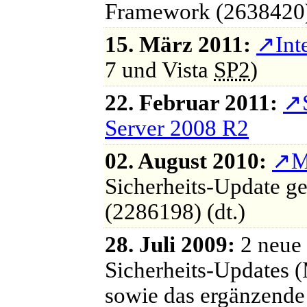
Framework (2638420) 
15. März 2011:
↗
Int
7 und Vista
SP2
)
22. Februar 2011:
↗
Server 2008 R2
02. August 2010:
↗
M
Sicherheits-Update g
(2286198) (dt.)
28. Juli 2009:
2 neue
Sicherheits-Updates 
sowie das ergänzend