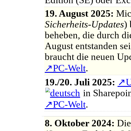
Edition (SE) oder Ex
19. August 2025:
Micr
Sicherheits-Updates
)
beheben, die durch di
August entstanden sei
braucht die neuen Upda
↗
PC-Welt
.
19./20. Juli 2025:
↗
U
in Sharepoi
↗
PC-Welt
.
8. Oktober 2024:
Die 