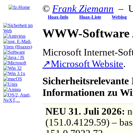
©
Frank Ziemann
– Up
Hoax-Info
Hoax-Liste
Weblog
WWW-Software / H
Microsoft Internet-Sof
↗
Microsoft Website
.
Sicherheitsrelevant
Informationen zu W
NEU
31. Juli 2026:
n
(151.0.4129.59) – ba