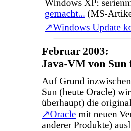
Windows XP: serienmä
gemacht...
(MS-Artikel
↗
Windows Update ko
Februar 2003:
Java-VM von Sun f
Auf Grund inzwischen b
Sun (heute Oracle) wir
überhaupt) die origin
↗
Oracle
mit neuen Ver
anderer Produkte) ausl