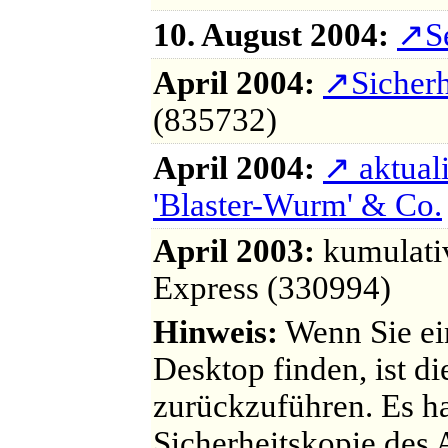
10. August 2004:
↗
S
April 2004:
↗
Sicher
(835732)
April 2004:
↗
aktuali
'Blaster-Wurm' & Co.
April 2003:
kumulativ
Express (330994)
Hinweis:
Wenn Sie ei
Desktop finden, ist d
zurückzuführen. Es ha
Sicherheitskopie des 