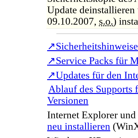
Update deinstallieren
09.10.2007,
s.o.
) inst
↗
Sicherheitshinweis
↗
Service Packs für M
↗
Updates für den Int
Ablauf des Supports 
Versionen
Internet Explorer un
neu installieren
(WinXP