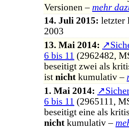
Versionen –
mehr daz
14. Juli 2015:
letzter
2003
13. Mai 2014:
↗
Sich
6 bis 11
(2962482, MS
beseitigt zwei als kri
ist
nicht
kumulativ –
1. Mai 2014:
↗
Sicher
6 bis 11
(2965111, MS
beseitigt eine als krit
nicht
kumulativ –
meh