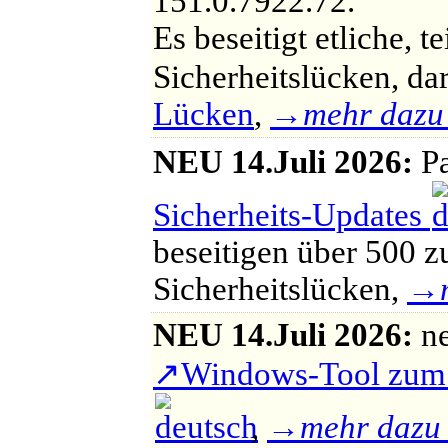
151.0.7922.72.
Es beseitigt
etliche, te
Sicherheitslücken, da
Lücken
,
→
mehr dazu
NEU
14.Juli 2026:
Pa
Sicherheits-Updates
beseitigen über 500 zu
Sicherheitslücken,
→
NEU
14.Juli 2026:
ne
↗
Windows-Tool zum E
,
→
mehr dazu