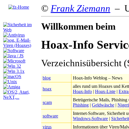
©
Frank Ziemann
– U
Willkommen beim
Hoax-Info Servic
Verzeichnisübersicht (
blog
Hoax-Info Weblog – News
alles rund um Hoaxes und Kett
hoax
Hoax-Info
|
Hoax-Liste
|
Extra
Betrügerische Mails, Phishing 
scam
Phishing
|
Geldwäsche
|
Niger
Internet-Software, Sicherheit 
software
Windows-Software
|
Sicherhei
virus
Informationen über Viren/Malw