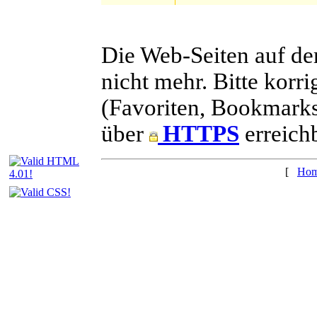
Die Web-Seiten auf de
nicht mehr. Bitte korr
(Favoriten, Bookmarks
über
HTTP
S
erreichb
[
Ho