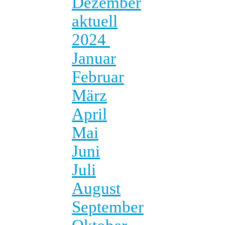
Dezember
aktuell
2024
Januar
Februar
März
April
Mai
Juni
Juli
August
September