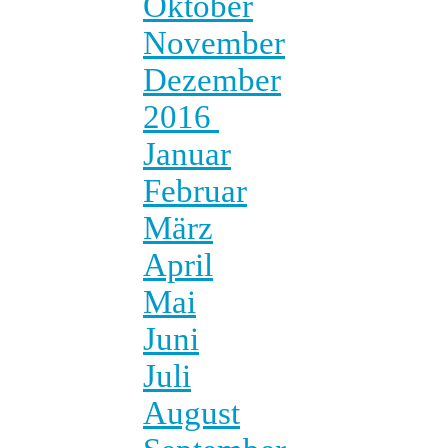
Oktober
November
Dezember
2016
Januar
Februar
März
April
Mai
Juni
Juli
August