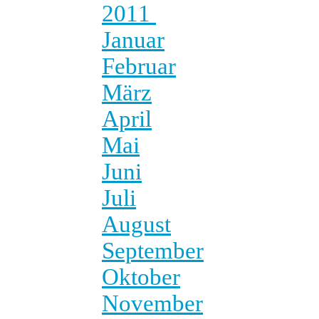
2011
Januar
Februar
März
April
Mai
Juni
Juli
August
September
Oktober
November