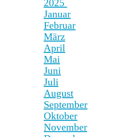
2025
Januar
Februar
März
April
Mai
Juni
Juli
August
September
Oktober
November