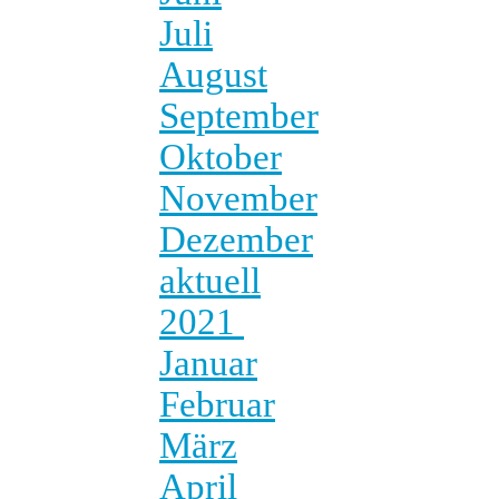
Juli
August
September
Oktober
November
Dezember
aktuell
2021
Januar
Februar
März
April