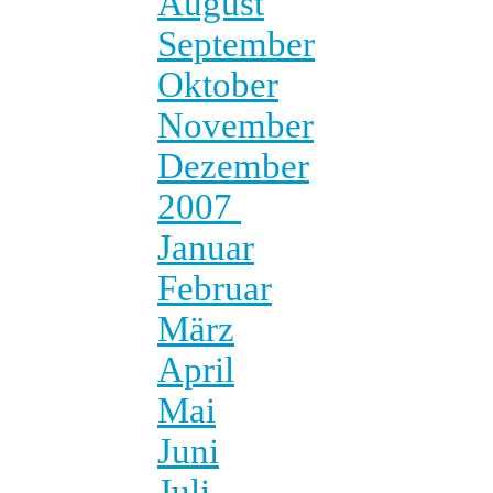
August
September
Oktober
November
Dezember
2007
Januar
Februar
März
April
Mai
Juni
Juli