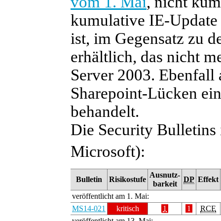
vom 1. Mai
, nicht kum
kumulative IE-Update 
ist, im Gegensatz zu 
erhältlich, das nicht m
Server 2003. Ebenfall a
Sharepoint-Lücken ein
behandelt.
Die Security Bulletins 
Microsoft):
Ausnutz-
Bulletin
Risikostufe
DP
Effekt
barkeit
veröffentlicht am 1. Mai:
MS14-021
kritisch
1
1
RCE
veröffentlicht am 13. Mai: