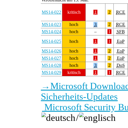
MS14-022
kritisch
1
2
RCE
MS14-023
hoch
3
2
RCE
MS14-024
hoch
–
1
SFB
MS14-025
hoch
1
1
EoP
MS14-026
hoch
1
2
EoP
MS14-027
hoch
1
2
EoP
MS14-028
hoch
3
2
DoS
MS14-029
kritisch
1
1
RCE
→
Microsoft Download
Sicherheits-Updates
Microsoft Security B
/