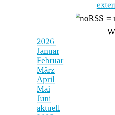
exter
= 
W
2026
Januar
Februar
März
April
Mai
Juni
aktuell