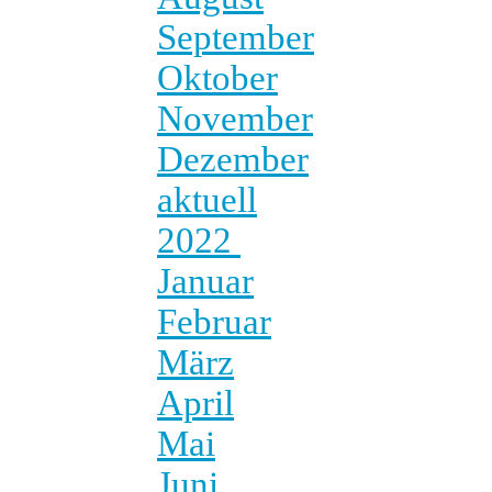
September
Oktober
November
Dezember
aktuell
2022
Januar
Februar
März
April
Mai
Juni