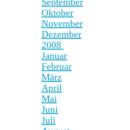
September
Oktober
November
Dezember
2008
Januar
Februar
März
April
Mai
Juni
Juli