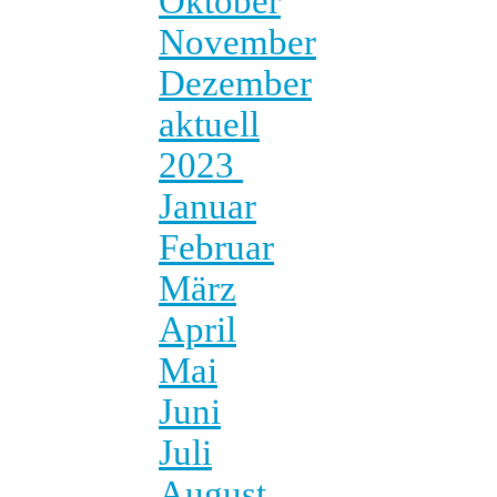
Oktober
November
Dezember
aktuell
2023
Januar
Februar
März
April
Mai
Juni
Juli
August