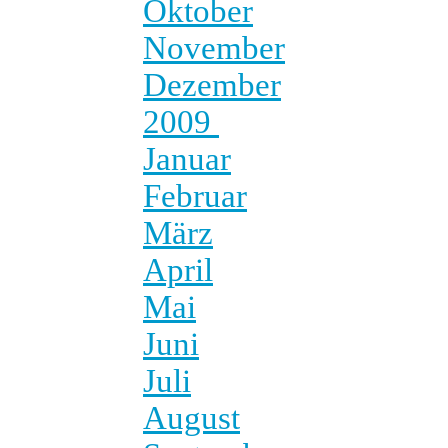
Oktober
November
Dezember
2009
Januar
Februar
März
April
Mai
Juni
Juli
August