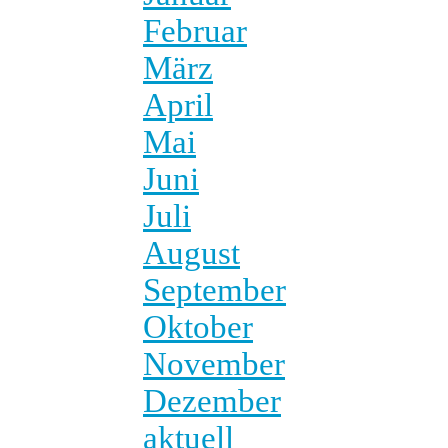
Februar
März
April
Mai
Juni
Juli
August
September
Oktober
November
Dezember
aktuell