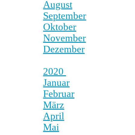
August
September
Oktober
November
Dezember
2020
Januar
Februar
März
April
Mai