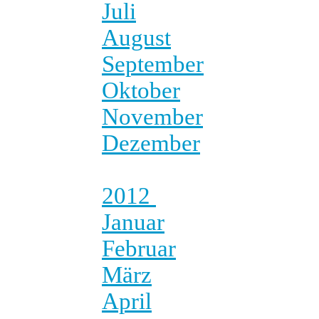
Juli
August
September
Oktober
November
Dezember
2012
Januar
Februar
März
April