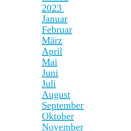
2023
Januar
Februar
März
April
Mai
Juni
Juli
August
September
Oktober
November