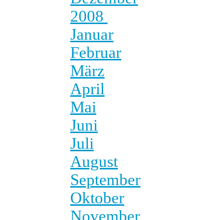
2008
Januar
Februar
März
April
Mai
Juni
Juli
August
September
Oktober
November