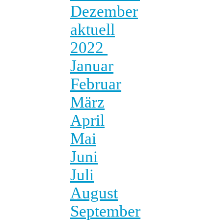
Dezember
aktuell
2022
Januar
Februar
März
April
Mai
Juni
Juli
August
September