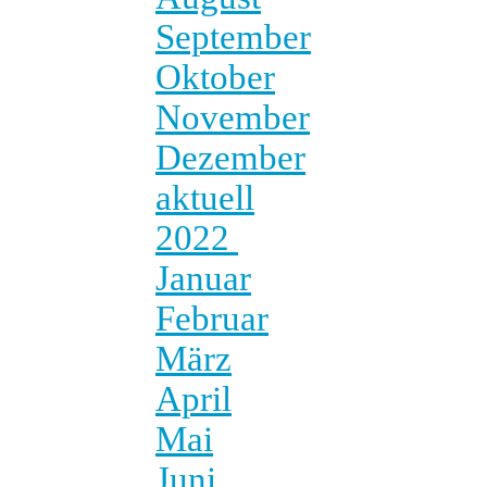
September
Oktober
November
Dezember
aktuell
2022
Januar
Februar
März
April
Mai
Juni