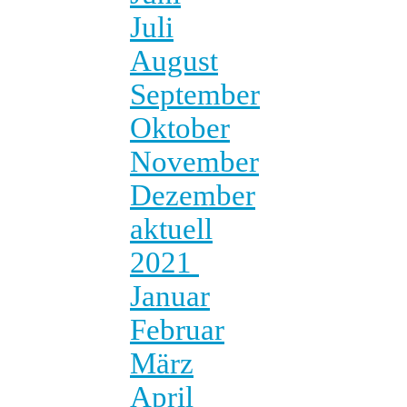
Juli
August
September
Oktober
November
Dezember
aktuell
2021
Januar
Februar
März
April