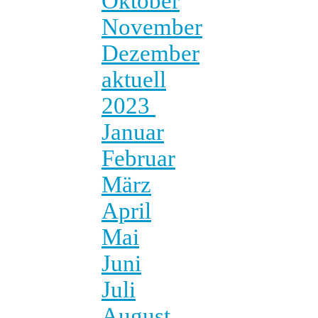
Oktober
November
Dezember
aktuell
2023
Januar
Februar
März
April
Mai
Juni
Juli
August