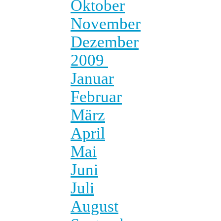
Oktober
November
Dezember
2009
Januar
Februar
März
April
Mai
Juni
Juli
August