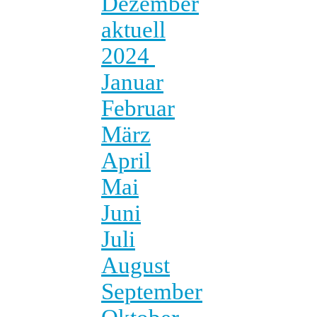
Dezember
aktuell
2024
Januar
Februar
März
April
Mai
Juni
Juli
August
September