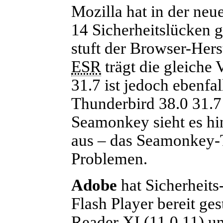
Mozilla hat in der neu
14 Sicherheitslücken 
stuft der Browser-Herst
ESR
trägt die gleiche
31.7 ist jedoch ebenfa
Thunderbird
38.0
31.7 
Seamonkey sieht es hi
aus – das Seamonkey-
Problemen.
Adobe
hat Sicherheit
Flash Player bereit ge
Reader XI (11.0.11) un