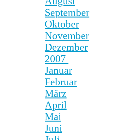
August
September
Oktober
November
Dezember
2007
Januar
Februar
März
April
Mai
Juni
Juli