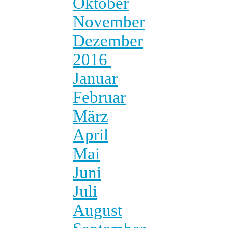
Oktober
November
Dezember
2016
Januar
Februar
März
April
Mai
Juni
Juli
August