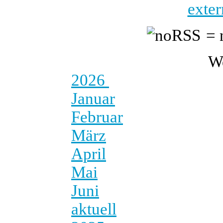
exter
= 
W
2026
Januar
Februar
März
April
Mai
Juni
aktuell