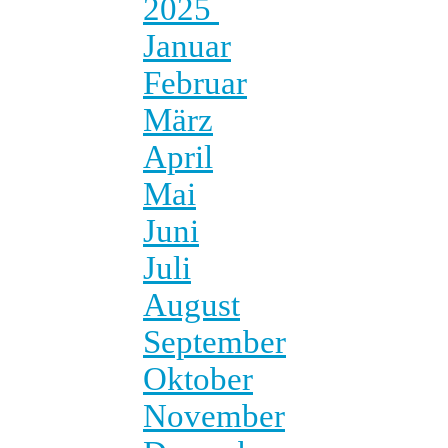
2025
Januar
Februar
März
April
Mai
Juni
Juli
August
September
Oktober
November