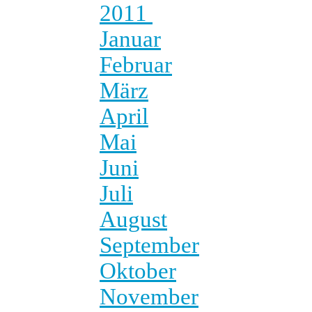
2011
Januar
Februar
März
April
Mai
Juni
Juli
August
September
Oktober
November