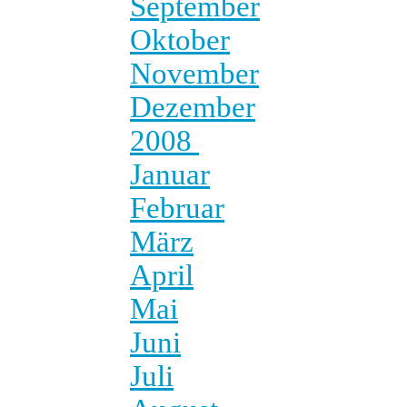
September
Oktober
November
Dezember
2008
Januar
Februar
März
April
Mai
Juni
Juli