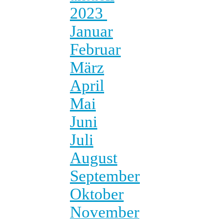
2023
Januar
Februar
März
April
Mai
Juni
Juli
August
September
Oktober
November