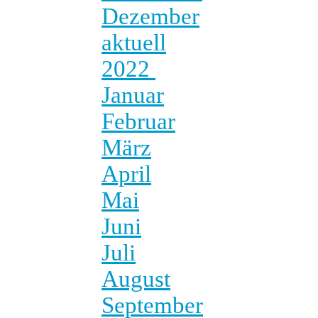
Dezember
aktuell
2022
Januar
Februar
März
April
Mai
Juni
Juli
August
September