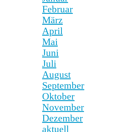
Februar
März
April
Mai
Juni
Juli
August
September
Oktober
November
Dezember
aktuell