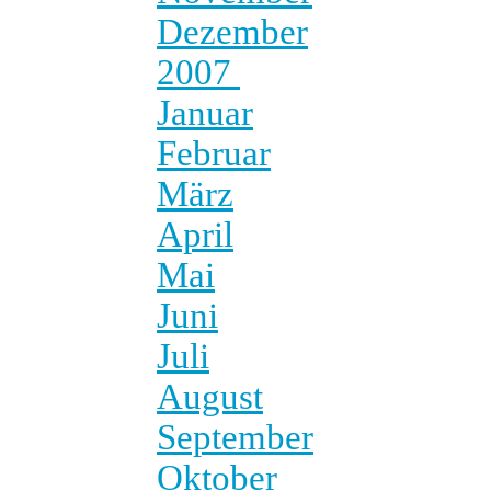
Dezember
2007
Januar
Februar
März
April
Mai
Juni
Juli
August
September
Oktober