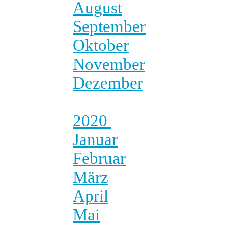
August
September
Oktober
November
Dezember
2020
Januar
Februar
März
April
Mai