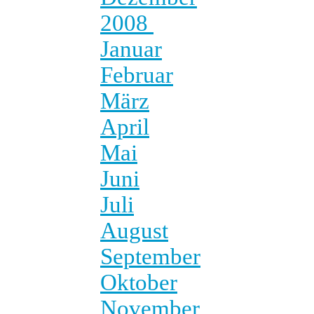
2008
Januar
Februar
März
April
Mai
Juni
Juli
August
September
Oktober
November