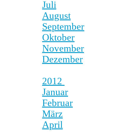
Juli
August
September
Oktober
November
Dezember
2012
Januar
Februar
März
April