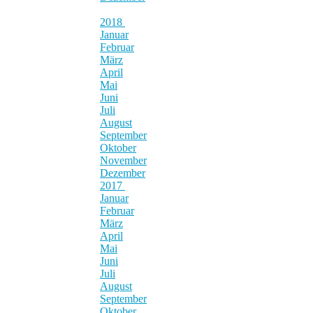
2018
Januar
Februar
März
April
Mai
Juni
Juli
August
September
Oktober
November
Dezember
2017
Januar
Februar
März
April
Mai
Juni
Juli
August
September
Oktober