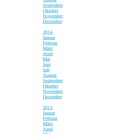
September
Oktober
November
Dezember
2014
Januar
Februar
März
April
Mai
Juni
Juli
August
September
Oktober
November
Dezember
2013
Januar
Februar
März
April