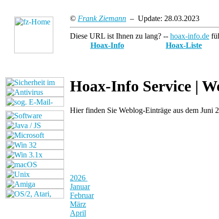
©
Frank Ziemann
– Update: 28.03.2023
Diese URL ist Ihnen zu lang? --
hoax-info.de
füh
Hoax-Info
Hoax-Liste
Hoax-Info Service |
We
Hier finden Sie Weblog-Einträge aus dem Juni 
2026
Januar
Februar
März
April