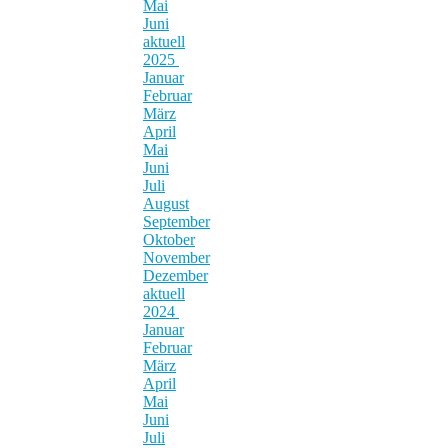
Mai
Juni
aktuell
2025
Januar
Februar
März
April
Mai
Juni
Juli
August
September
Oktober
November
Dezember
aktuell
2024
Januar
Februar
März
April
Mai
Juni
Juli