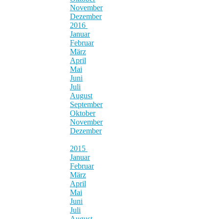
November
Dezember
2016
Januar
Februar
März
April
Mai
Juni
Juli
August
September
Oktober
November
Dezember
2015
Januar
Februar
März
April
Mai
Juni
Juli
August