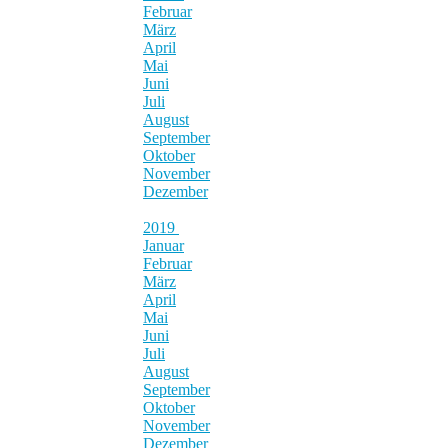
Februar
März
April
Mai
Juni
Juli
August
September
Oktober
November
Dezember
2019
Januar
Februar
März
April
Mai
Juni
Juli
August
September
Oktober
November
Dezember