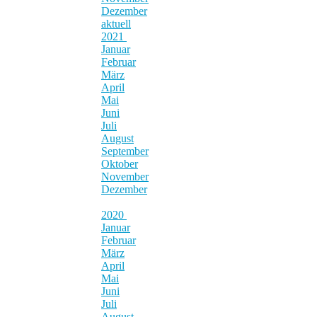
Dezember
aktuell
2021
Januar
Februar
März
April
Mai
Juni
Juli
August
September
Oktober
November
Dezember
2020
Januar
Februar
März
April
Mai
Juni
Juli
August