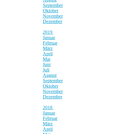
September
Oktober
November
Dezember
2019
Januar
Februar
März
April
Mai
Juni
Juli
August
September
Oktober
November
Dezember
2018
Januar
Februar
März
April