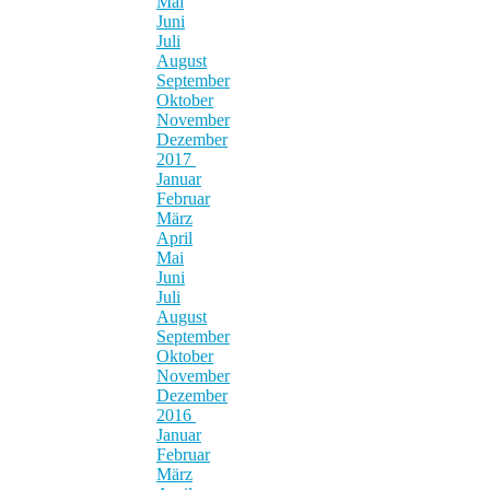
Mai
Juni
Juli
August
September
Oktober
November
Dezember
2017
Januar
Februar
März
April
Mai
Juni
Juli
August
September
Oktober
November
Dezember
2016
Januar
Februar
März