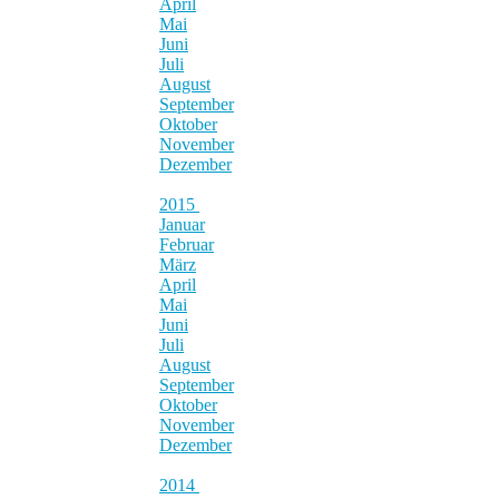
April
Mai
Juni
Juli
August
September
Oktober
November
Dezember
2015
Januar
Februar
März
April
Mai
Juni
Juli
August
September
Oktober
November
Dezember
2014