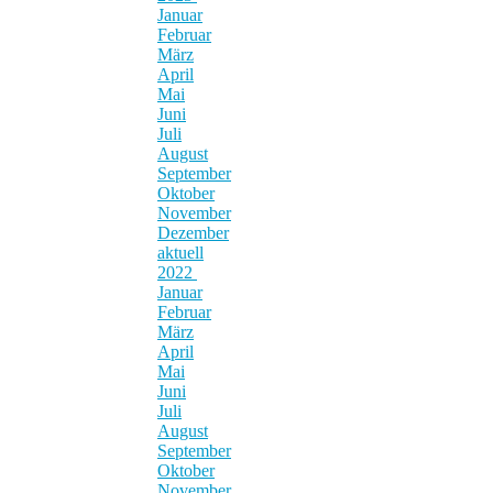
Januar
Februar
März
April
Mai
Juni
Juli
August
September
Oktober
November
Dezember
aktuell
2022
Januar
Februar
März
April
Mai
Juni
Juli
August
September
Oktober
November