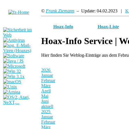
©
Frank Ziemann
– Update: 04.02.2023 |
K
Hoax-Info
Hoax-Liste
Hoax-Info Service |
We
Hier finden Sie Weblog-Einträge aus dem Febr
2026
Januar
Februar
März
April
Mai
Juni
aktuell
2025
Januar
Februar
März