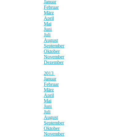
Januar
Februar
März
April
Mai
Juni
Juli
August
September
Oktober
November
Dezember
2013
Januar
Februar
März
April
Mai
Juni
Juli
August
September
Oktober
November