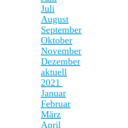
Juli
August
September
Oktober
November
Dezember
aktuell
2021
Januar
Februar
März
April