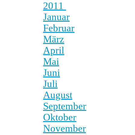
2011
Januar
Februar
März
April
Mai
Juni
Juli
August
September
Oktober
November