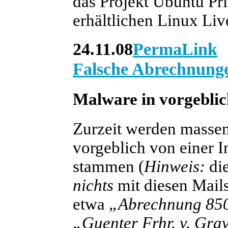
das Projekt Ubuntu Pr
erhältlichen Linux Li
24.11.08
PermaLink
Falsche Abrechnung
Malware in vorgeblic
Zurzeit werden massenh
vorgeblich von einer 
stammen (
Hinweis:
die
nichts
mit diesen Mails 
etwa
„Abrechnung
85
„Guenter Frhr. v. Gra