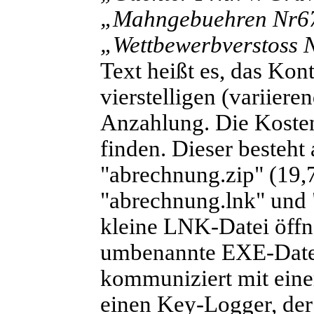
„Mahngebuehren Nr
6
„Wettbewerbverstoss 
Text heißt es, das Kon
vierstelligen (variiere
Anzahlung. Die Koste
finden. Dieser besteht
"abrechnung.zip" (19,7
"abrechnung.lnk" und 
kleine LNK-Datei öffnet
umbenannte EXE-Datei 
kommuniziert mit einem
einen Key-Logger, de