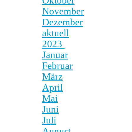
Oktober
November
Dezember
aktuell
2023
Januar
Februar
März
April
Mai
Juni
Juli
August