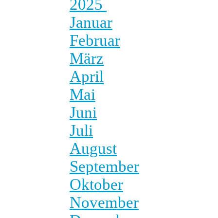
2025
Januar
Februar
März
April
Mai
Juni
Juli
August
September
Oktober
November