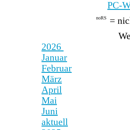
PC-We
= nic
We
2026
Januar
Februar
März
April
Mai
Juni
aktuell