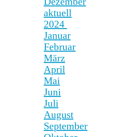
Dezember
aktuell
2024
Januar
Februar
März
April
Mai
Juni
Juli
August
September