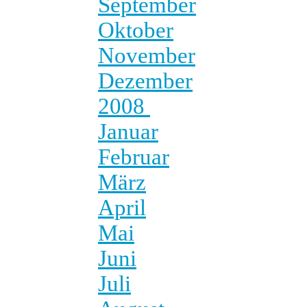
September
Oktober
November
Dezember
2008
Januar
Februar
März
April
Mai
Juni
Juli