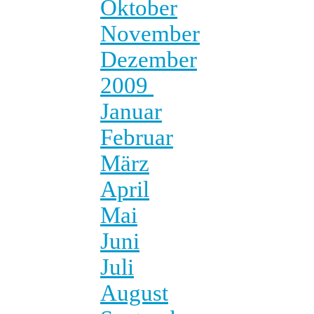
Oktober
November
Dezember
2009
Januar
Februar
März
April
Mai
Juni
Juli
August