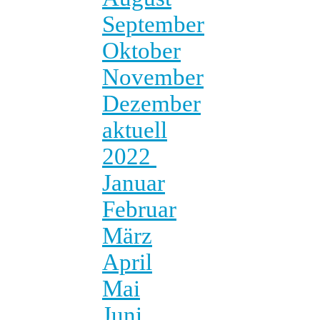
September
Oktober
November
Dezember
aktuell
2022
Januar
Februar
März
April
Mai
Juni