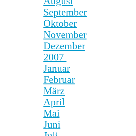
August
September
Oktober
November
Dezember
2007
Januar
Februar
März
April
Mai
Juni
Juli