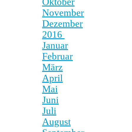
Oktober
November
Dezember
2016
Januar
Februar
März
April
Mai
Juni
Juli
August