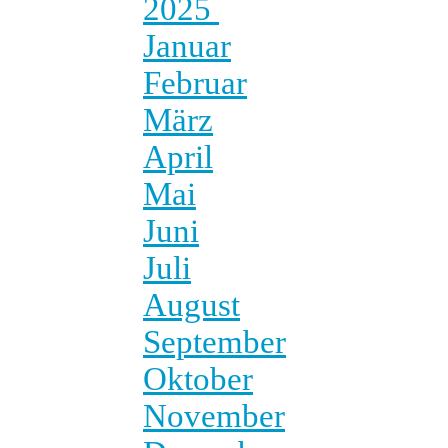
2025
Januar
Februar
März
April
Mai
Juni
Juli
August
September
Oktober
November