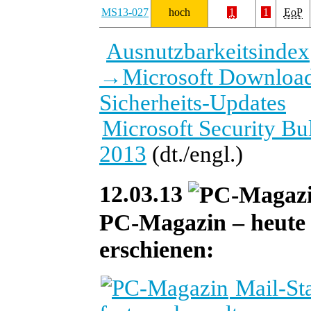
MS13-027
hoch
1
1
EoP
Ausnutzbarkeitsindex
→
Microsoft Download
Sicherheits-Updates
Microsoft Security B
2013
(dt./engl.)
12.03.13
PC-Magazin – heute i
erschienen:
Mail-St