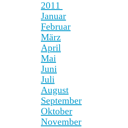
2011
Januar
Februar
März
April
Mai
Juni
Juli
August
September
Oktober
November