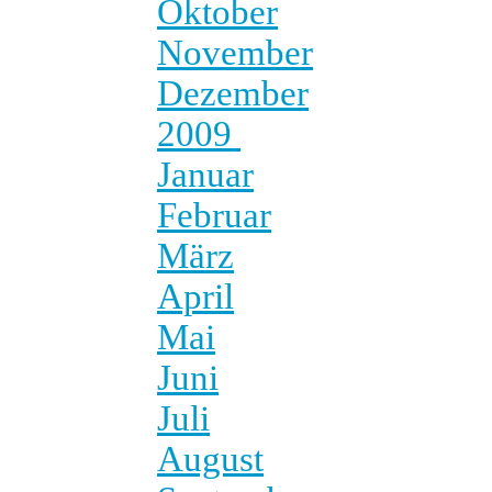
Oktober
November
Dezember
2009
Januar
Februar
März
April
Mai
Juni
Juli
August