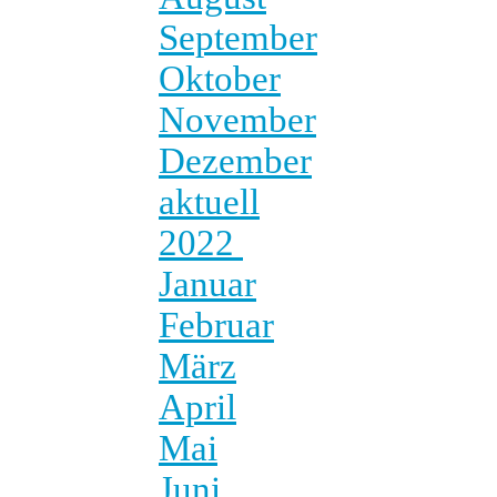
September
Oktober
November
Dezember
aktuell
2022
Januar
Februar
März
April
Mai
Juni