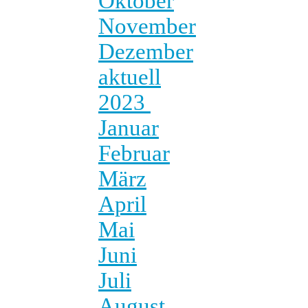
Oktober
November
Dezember
aktuell
2023
Januar
Februar
März
April
Mai
Juni
Juli
August