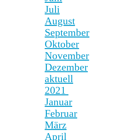
Juli
August
September
Oktober
November
Dezember
aktuell
2021
Januar
Februar
März
April