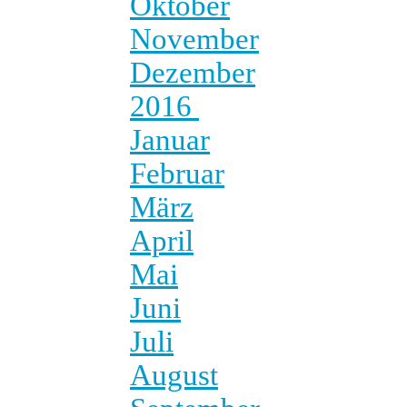
Oktober
November
Dezember
2016
Januar
Februar
März
April
Mai
Juni
Juli
August