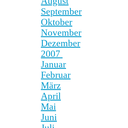
August
September
Oktober
November
Dezember
2007
Januar
Februar
März
April
Mai
Juni
Juli