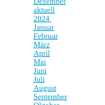
Dezember
aktuell
2024
Januar
Februar
März
April
Mai
Juni
Juli
August
September