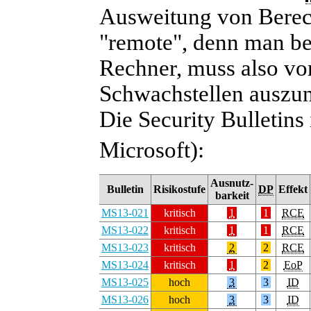
Ausweitung von Berec
"remote", denn man be
Rechner, muss also vor
Schwachstellen auszun
Die Security Bulletins 
Microsoft):
Ausnutz-
Bulletin
Risikostufe
DP
Effekt
barkeit
MS13-021
kritisch
1
1
RCE
MS13-022
kritisch
1
1
RCE
MS13-023
kritisch
2
2
RCE
MS13-024
kritisch
1
2
EoP
MS13-025
hoch
3
3
ID
MS13-026
hoch
3
3
ID