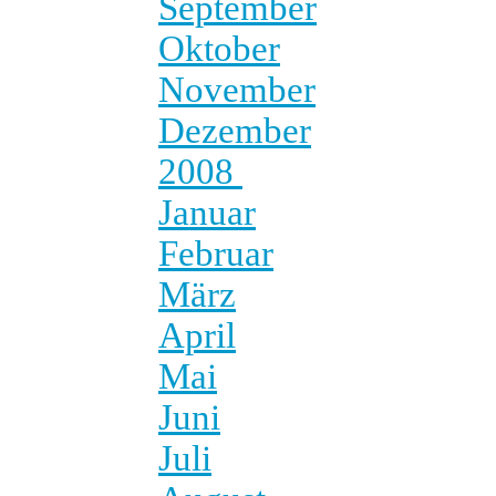
September
Oktober
November
Dezember
2008
Januar
Februar
März
April
Mai
Juni
Juli