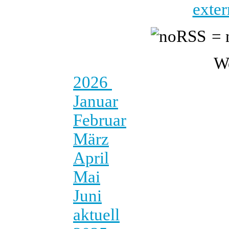
exter
= 
W
2026
Januar
Februar
März
April
Mai
Juni
aktuell