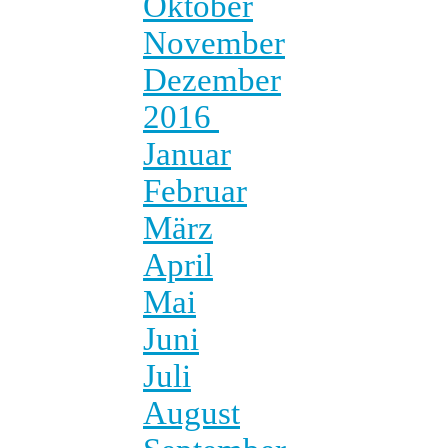
Oktober
November
Dezember
2016
Januar
Februar
März
April
Mai
Juni
Juli
August