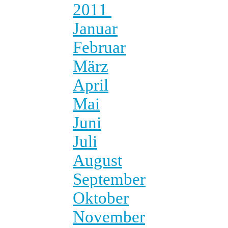
2011
Januar
Februar
März
April
Mai
Juni
Juli
August
September
Oktober
November