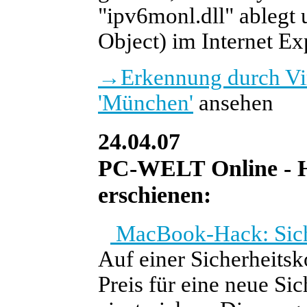
"ipv6monl.dll" ablegt
Object) im Internet Exp
→
Erkennung durch Vi
'München'
ansehen
24.04.07
PC-WELT Online - He
erschienen:
MacBook-Hack: Siche
Auf einer Sicherheits
Preis für eine neue Si