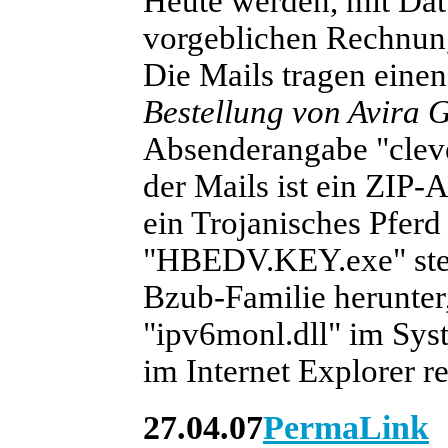
Heute werden, mit Da
vorgeblichen Rechnung
Die Mails tragen einen
Bestellung von Avira
Absenderangabe "clev
der Mails ist ein ZIP
ein Trojanisches Pfer
"HBEDV.KEY.exe" steck
Bzub-Familie herunter, 
"ipv6monl.dll" im Sys
im Internet Explorer reg
27.04.07
PermaLink