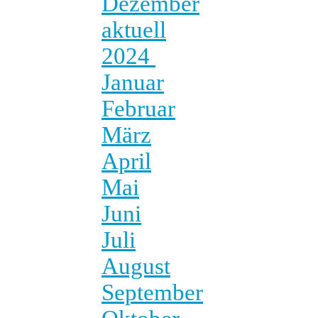
Dezember
aktuell
2024
Januar
Februar
März
April
Mai
Juni
Juli
August
September