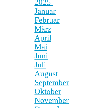
2025
Januar
Februar
März
April
Mai
Juni
Juli
August
September
Oktober
November