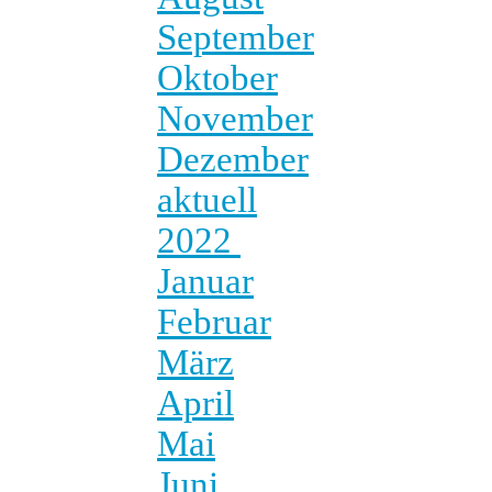
September
Oktober
November
Dezember
aktuell
2022
Januar
Februar
März
April
Mai
Juni