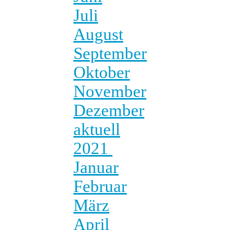
Juli
August
September
Oktober
November
Dezember
aktuell
2021
Januar
Februar
März
April