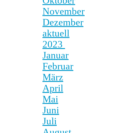
Oktober
November
Dezember
aktuell
2023
Januar
Februar
März
April
Mai
Juni
Juli
August