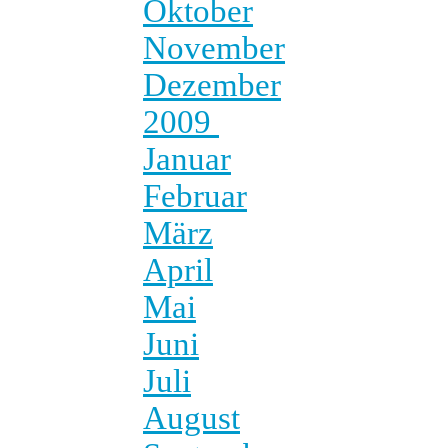
Oktober
November
Dezember
2009
Januar
Februar
März
April
Mai
Juni
Juli
August