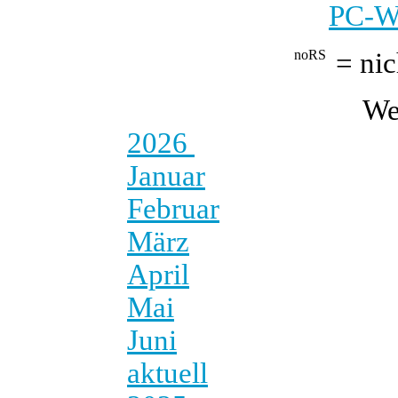
PC-We
= nic
We
2026
Januar
Februar
März
April
Mai
Juni
aktuell