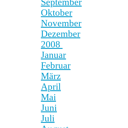
September
Oktober
November
Dezember
2008
Januar
Februar
März
April
Mai
Juni
Juli