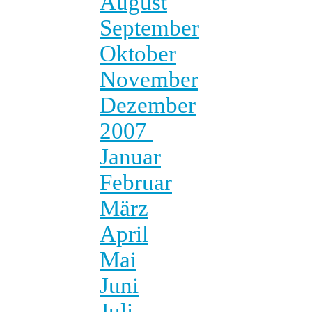
August
September
Oktober
November
Dezember
2007
Januar
Februar
März
April
Mai
Juni
Juli