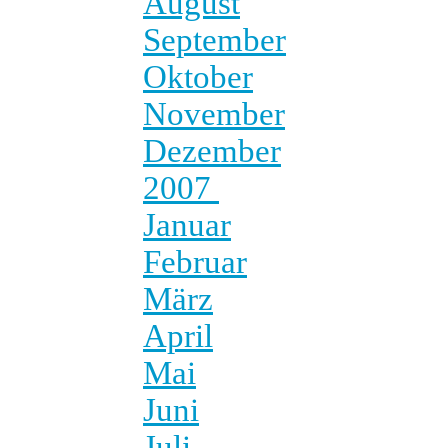
August
September
Oktober
November
Dezember
2007
Januar
Februar
März
April
Mai
Juni
Juli