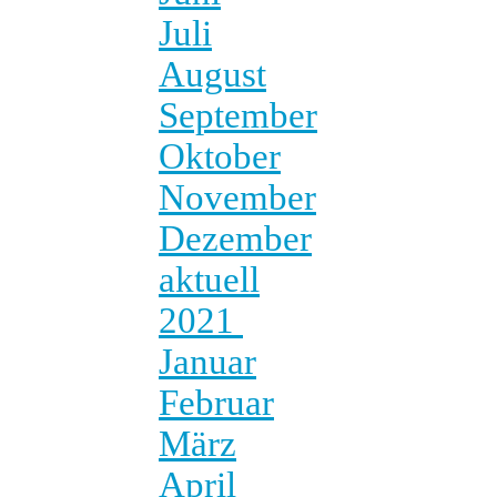
Juli
August
September
Oktober
November
Dezember
aktuell
2021
Januar
Februar
März
April