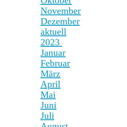
Oktober
November
Dezember
aktuell
2023
Januar
Februar
März
April
Mai
Juni
Juli
August