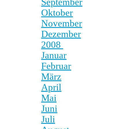
September
Oktober
November
Dezember
2008
Januar
Februar
März
April
Mai
Juni
Juli