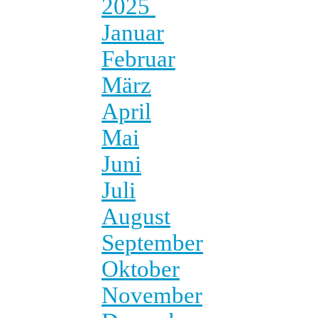
2025
Januar
Februar
März
April
Mai
Juni
Juli
August
September
Oktober
November