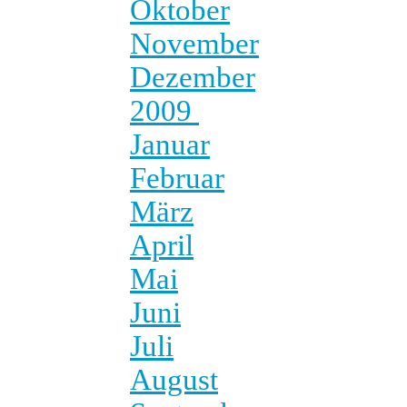
Oktober
November
Dezember
2009
Januar
Februar
März
April
Mai
Juni
Juli
August