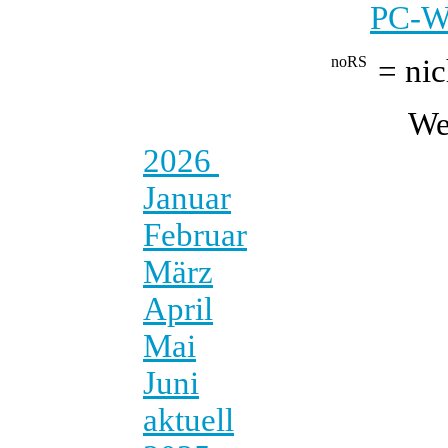
PC-We
= nic
We
2026
Januar
Februar
März
April
Mai
Juni
aktuell