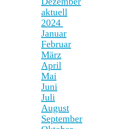
Dezember
aktuell
2024
Januar
Februar
März
April
Mai
Juni
Juli
August
September