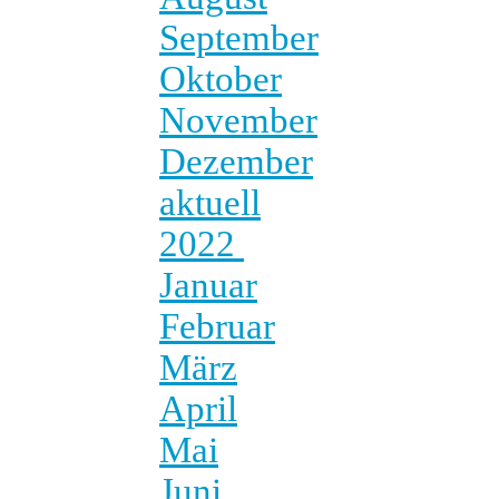
September
Oktober
November
Dezember
aktuell
2022
Januar
Februar
März
April
Mai
Juni