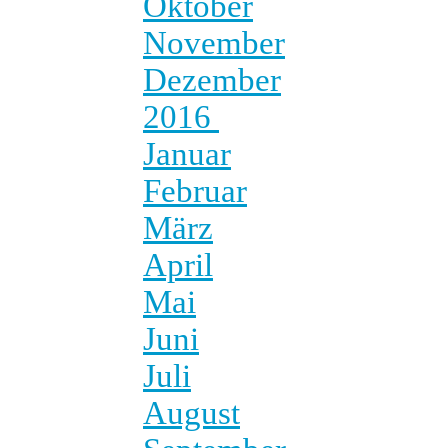
Oktober
November
Dezember
2016
Januar
Februar
März
April
Mai
Juni
Juli
August