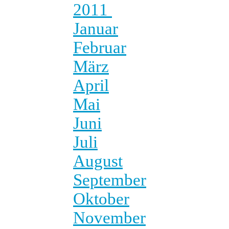
2011
Januar
Februar
März
April
Mai
Juni
Juli
August
September
Oktober
November