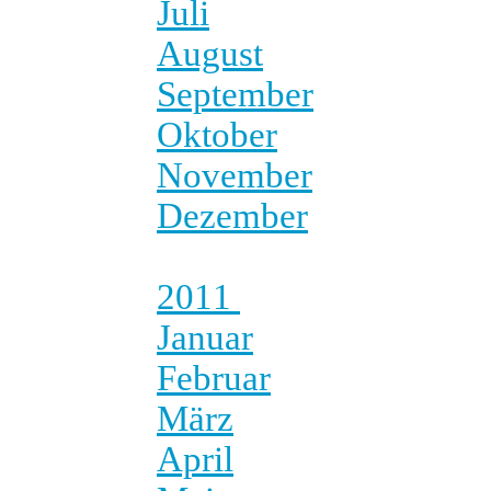
Juli
August
September
Oktober
November
Dezember
2011
Januar
Februar
März
April