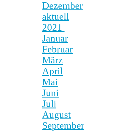
Dezember
aktuell
2021
Januar
Februar
März
April
Mai
Juni
Juli
August
September