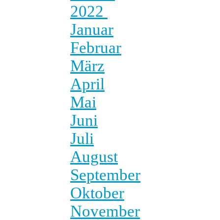
2022
Januar
Februar
März
April
Mai
Juni
Juli
August
September
Oktober
November