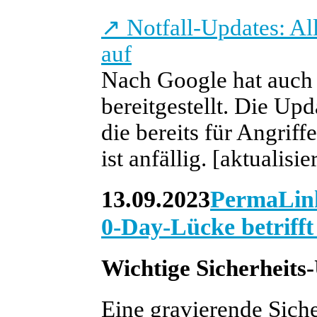
↗
Notfall-Updates: Al
auf
Nach Google hat auch
bereitgestellt. Die Up
die bereits für Angrif
ist anfällig.
[aktualisi
13.09.2023
PermaLin
0-Day-Lücke betrifft
Wichtige Sicherheits
Eine gravierende Sic