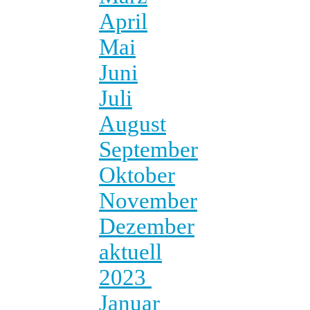
April
Mai
Juni
Juli
August
September
Oktober
November
Dezember
aktuell
2023
Januar