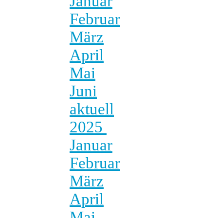
Januar
Februar
März
April
Mai
Juni
aktuell
2025
Januar
Februar
März
April
Mai