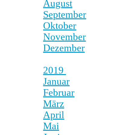
August
September
Oktober
November
Dezember
2019
Januar
Februar
März
April
Mai