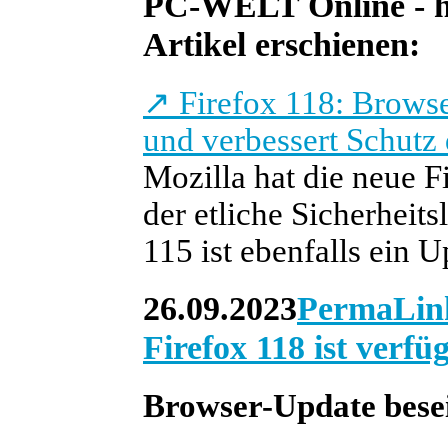
PC-WELT Online - heu
Artikel erschienen:
↗
Firefox 118: Browse
und verbessert Schutz 
Mozilla hat die neue F
der etliche Sicherheits
115 ist ebenfalls ein 
26.09.2023
PermaLin
Firefox 118 ist verfü
Browser-Update besei