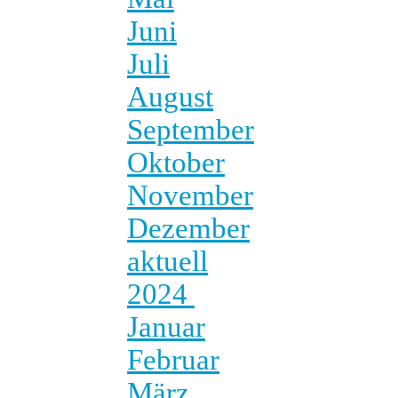
Juni
Juli
August
September
Oktober
November
Dezember
aktuell
2024
Januar
Februar
März