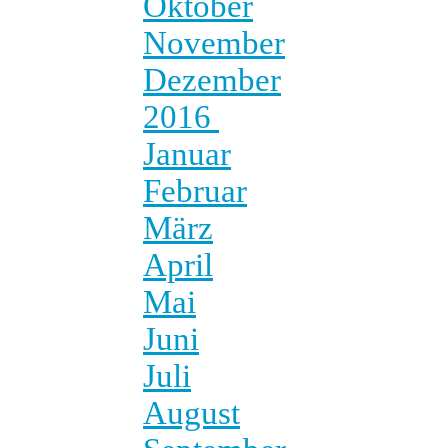
Oktober
November
Dezember
2016
Januar
Februar
März
April
Mai
Juni
Juli
August