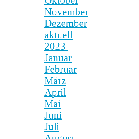
Oktober
November
Dezember
aktuell
2023
Januar
Februar
März
April
Mai
Juni
Juli
August