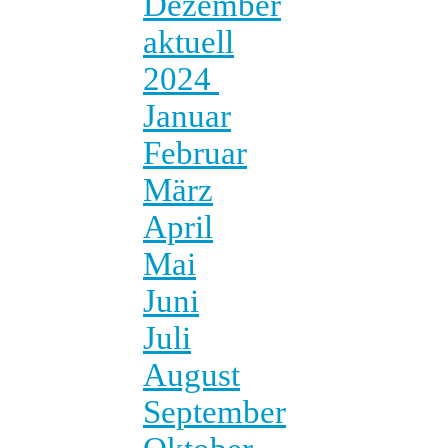
Dezember
aktuell
2024
Januar
Februar
März
April
Mai
Juni
Juli
August
September