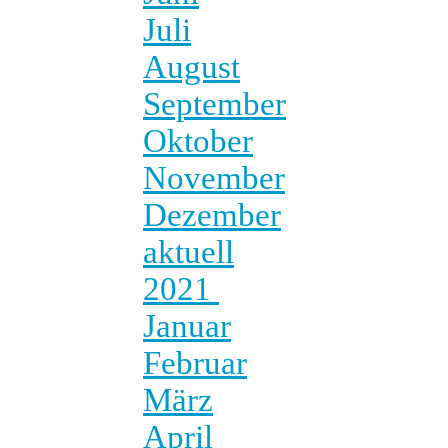
Juli
August
September
Oktober
November
Dezember
aktuell
2021
Januar
Februar
März
April