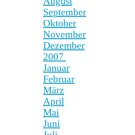
August
September
Oktober
November
Dezember
2007
Januar
Februar
März
April
Mai
Juni
Juli