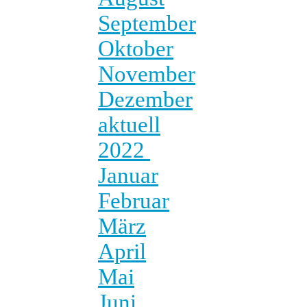
September
Oktober
November
Dezember
aktuell
2022
Januar
Februar
März
April
Mai
Juni