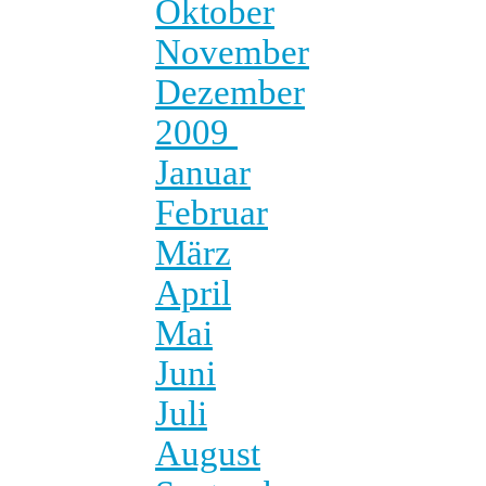
Oktober
November
Dezember
2009
Januar
Februar
März
April
Mai
Juni
Juli
August