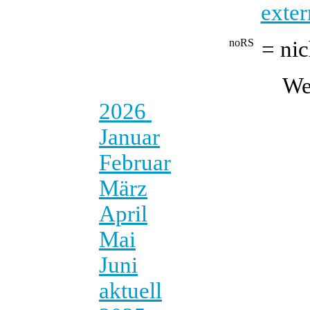
exter
= nic
We
2026
Januar
Februar
März
April
Mai
Juni
aktuell