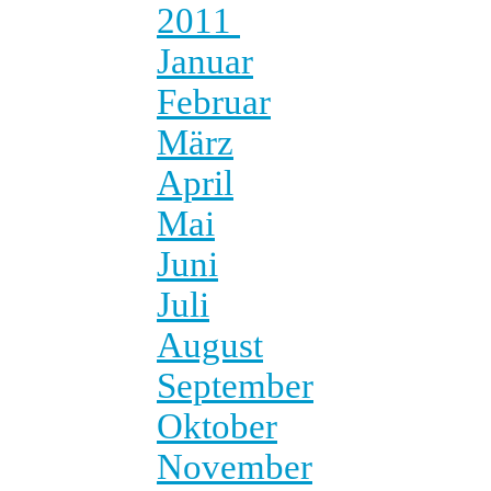
2011
Januar
Februar
März
April
Mai
Juni
Juli
August
September
Oktober
November