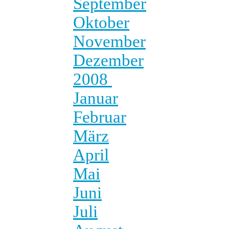
September
Oktober
November
Dezember
2008
Januar
Februar
März
April
Mai
Juni
Juli