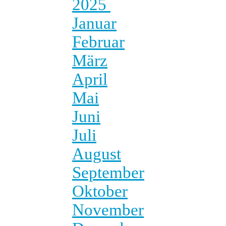
2025
Januar
Februar
März
April
Mai
Juni
Juli
August
September
Oktober
November