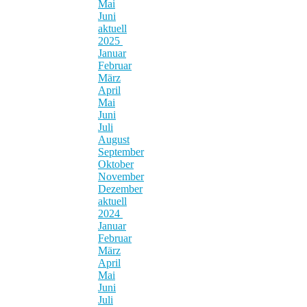
Mai
Juni
aktuell
2025
Januar
Februar
März
April
Mai
Juni
Juli
August
September
Oktober
November
Dezember
aktuell
2024
Januar
Februar
März
April
Mai
Juni
Juli