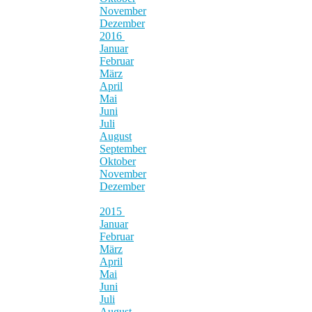
November
Dezember
2016
Januar
Februar
März
April
Mai
Juni
Juli
August
September
Oktober
November
Dezember
2015
Januar
Februar
März
April
Mai
Juni
Juli
August