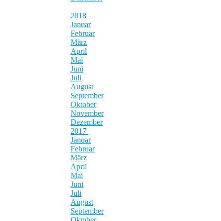
2018
Januar
Februar
März
April
Mai
Juni
Juli
August
September
Oktober
November
Dezember
2017
Januar
Februar
März
April
Mai
Juni
Juli
August
September
Oktober