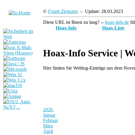
©
Frank Ziemann
– Update: 28.03.2023
Diese URL ist Ihnen zu lang? --
hoax-info.de
füh
Hoax-Info
Hoax-Liste
Hoax-Info Service |
We
Hier finden Sie Weblog-Einträge aus dem Nov
2026
Januar
Februar
März
April