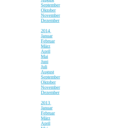
September
Oktober
November
Dezember
2014
Januar
Februar
März
April
Mai
Juni
Juli
August
September
Oktober
November
Dezember
2013
Januar
Februar
März
April