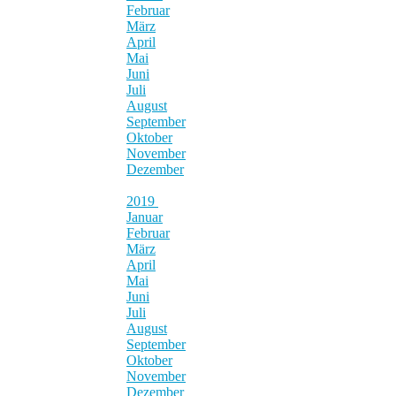
Februar
März
April
Mai
Juni
Juli
August
September
Oktober
November
Dezember
2019
Januar
Februar
März
April
Mai
Juni
Juli
August
September
Oktober
November
Dezember