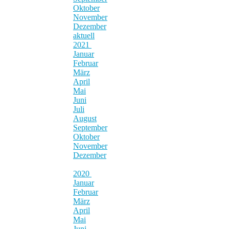
Oktober
November
Dezember
aktuell
2021
Januar
Februar
März
April
Mai
Juni
Juli
August
September
Oktober
November
Dezember
2020
Januar
Februar
März
April
Mai
Juni