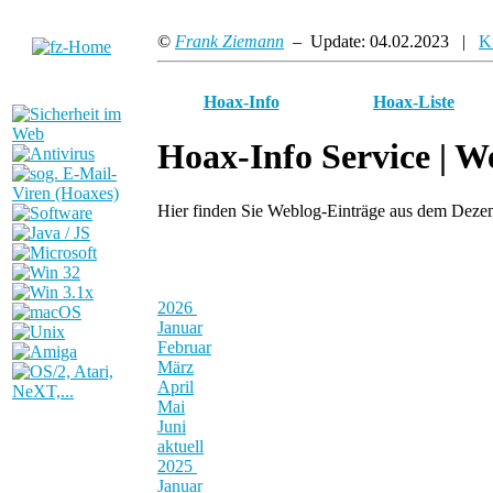
©
Frank Ziemann
– Update: 04.02.2023 |
K
Hoax-Info
Hoax-Liste
Hoax-Info Service |
We
Hier finden Sie Weblog-Einträge aus dem Dez
2026
Januar
Februar
März
April
Mai
Juni
aktuell
2025
Januar