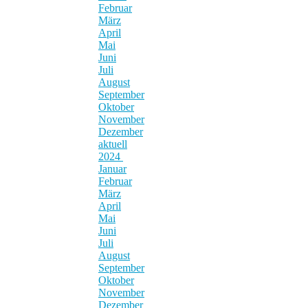
Februar
März
April
Mai
Juni
Juli
August
September
Oktober
November
Dezember
aktuell
2024
Januar
Februar
März
April
Mai
Juni
Juli
August
September
Oktober
November
Dezember