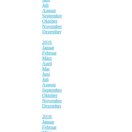
Juli
August
September
Oktober
November
Dezember
2019
Januar
Februar
März
April
Mai
Juni
Juli
August
September
Oktober
November
Dezember
2018
Januar
Februar