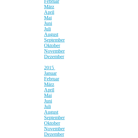
Februar
März
April
Mai
Juni
Juli
August
September
Oktober
November
Dezember
2015
Januar
Februar
März
April
Mai
Juni
Juli
August
September
Oktober
November
Dezember