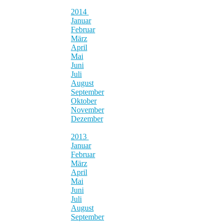
2014
Januar
Februar
März
April
Mai
Juni
Juli
August
September
Oktober
November
Dezember
2013
Januar
Februar
März
April
Mai
Juni
Juli
August
September