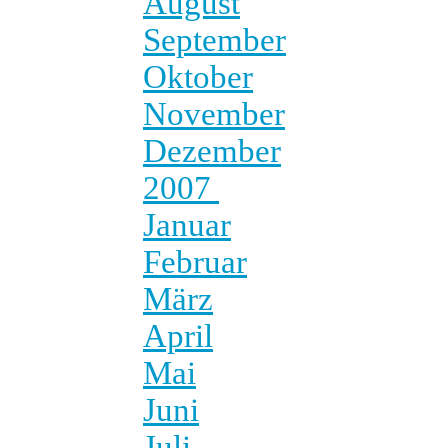
August
September
Oktober
November
Dezember
2007
Januar
Februar
März
April
Mai
Juni
Juli