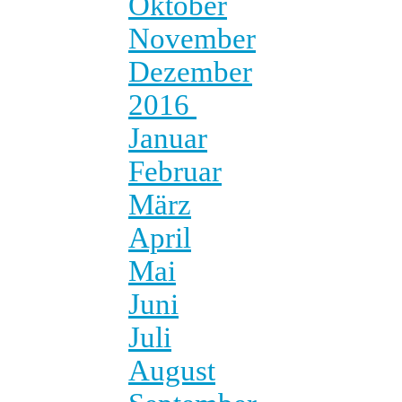
Oktober
November
Dezember
2016
Januar
Februar
März
April
Mai
Juni
Juli
August