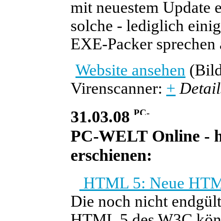
mit neuestem Update e
solche - lediglich eini
EXE-Packer sprechen 
Website ansehen
(Bild
Virenscanner:
+
Detail
31.03.08
PC-WELT Online - he
erschienen:
HTML 5: Neue HTML-
Die noch nicht endgült
HTML 5 des W3C könn