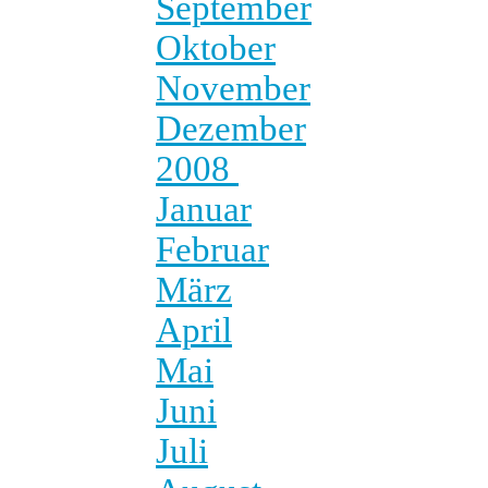
September
Oktober
November
Dezember
2008
Januar
Februar
März
April
Mai
Juni
Juli