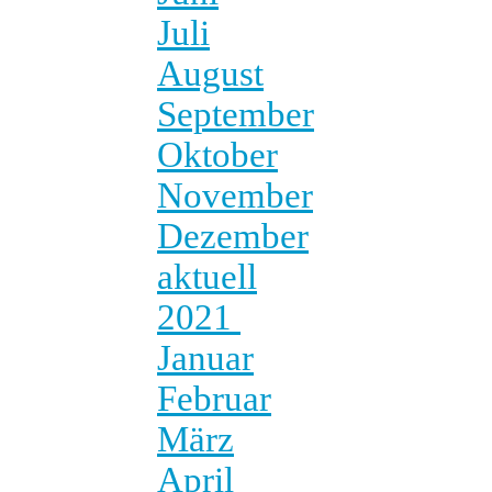
Juli
August
September
Oktober
November
Dezember
aktuell
2021
Januar
Februar
März
April