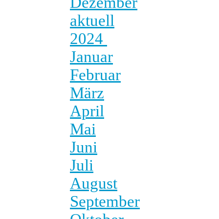
Dezember
aktuell
2024
Januar
Februar
März
April
Mai
Juni
Juli
August
September