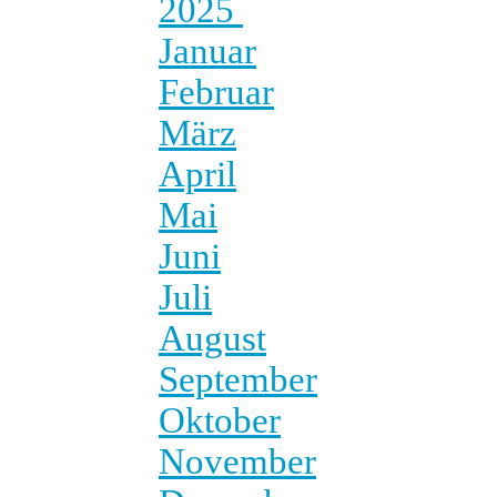
2025
Januar
Februar
März
April
Mai
Juni
Juli
August
September
Oktober
November