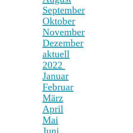
September
Oktober
November
Dezember
aktuell
2022
Januar
Februar
März
April
Mai
Juni