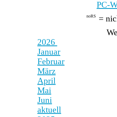
PC-We
= nic
We
2026
Januar
Februar
März
April
Mai
Juni
aktuell