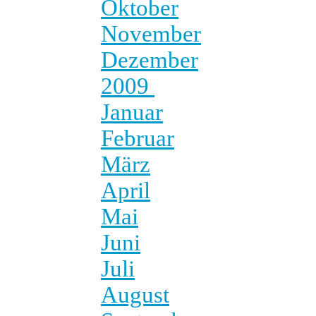
Oktober
November
Dezember
2009
Januar
Februar
März
April
Mai
Juni
Juli
August