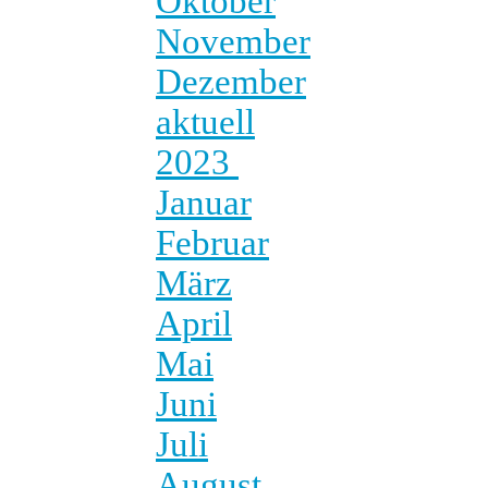
Oktober
November
Dezember
aktuell
2023
Januar
Februar
März
April
Mai
Juni
Juli
August