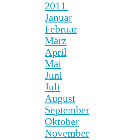
2011
Januar
Februar
März
April
Mai
Juni
Juli
August
September
Oktober
November