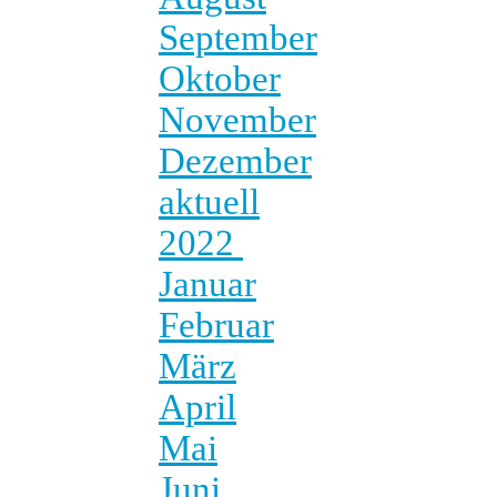
September
Oktober
November
Dezember
aktuell
2022
Januar
Februar
März
April
Mai
Juni