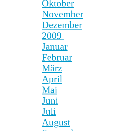
Oktober
November
Dezember
2009
Januar
Februar
März
April
Mai
Juni
Juli
August