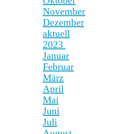
Oktober
November
Dezember
aktuell
2023
Januar
Februar
März
April
Mai
Juni
Juli
August