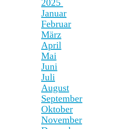
2025
Januar
Februar
März
April
Mai
Juni
Juli
August
September
Oktober
November