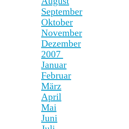
August
September
Oktober
November
Dezember
2007
Januar
Februar
März
April
Mai
Juni
Juli