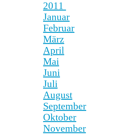
2011
Januar
Februar
März
April
Mai
Juni
Juli
August
September
Oktober
November