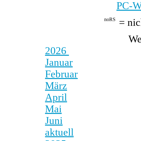
PC-We
= nic
We
2026
Januar
Februar
März
April
Mai
Juni
aktuell