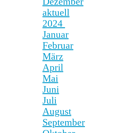
Dezember
aktuell
2024
Januar
Februar
März
April
Mai
Juni
Juli
August
September