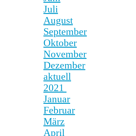
Juli
August
September
Oktober
November
Dezember
aktuell
2021
Januar
Februar
März
April