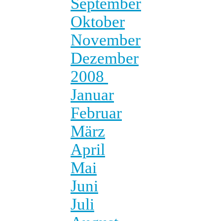
September
Oktober
November
Dezember
2008
Januar
Februar
März
April
Mai
Juni
Juli