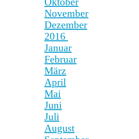
Oktober
November
Dezember
2016
Januar
Februar
März
April
Mai
Juni
Juli
August