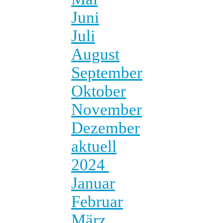
Juni
Juli
August
September
Oktober
November
Dezember
aktuell
2024
Januar
Februar
März