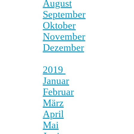
August
September
Oktober
November
Dezember
2019
Januar
Februar
März
April
Mai