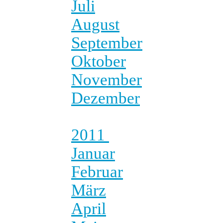
Juli
August
September
Oktober
November
Dezember
2011
Januar
Februar
März
April