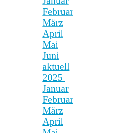
Januar
Februar
März
April
Mai
Juni
aktuell
2025
Januar
Februar
März
April
Mai