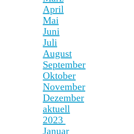
April
Mai
Juni
Juli
August
September
Oktober
November
Dezember
aktuell
2023
Januar