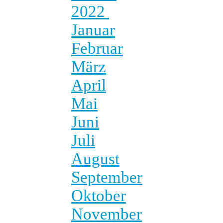
2022
Januar
Februar
März
April
Mai
Juni
Juli
August
September
Oktober
November