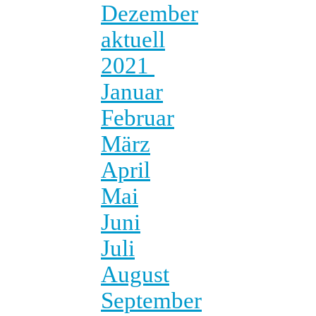
Dezember
aktuell
2021
Januar
Februar
März
April
Mai
Juni
Juli
August
September