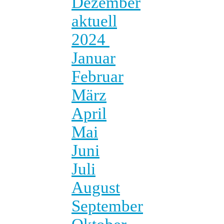
Dezember
aktuell
2024
Januar
Februar
März
April
Mai
Juni
Juli
August
September