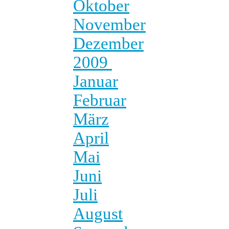
Oktober
November
Dezember
2009
Januar
Februar
März
April
Mai
Juni
Juli
August