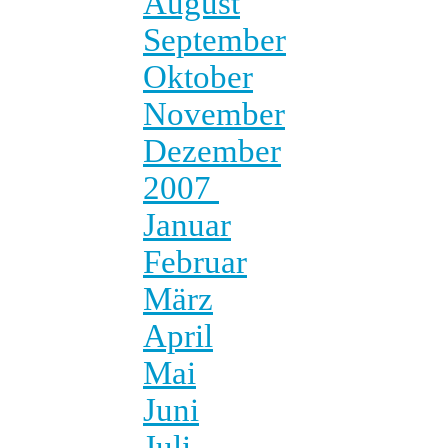
August
September
Oktober
November
Dezember
2007
Januar
Februar
März
April
Mai
Juni
Juli