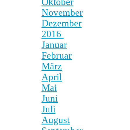
Oktober
November
Dezember
2016
Januar
Februar
März
April
Mai
Juni
Juli
August