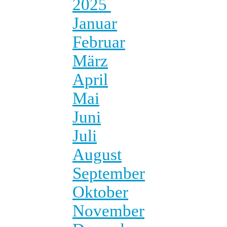
2025
Januar
Februar
März
April
Mai
Juni
Juli
August
September
Oktober
November