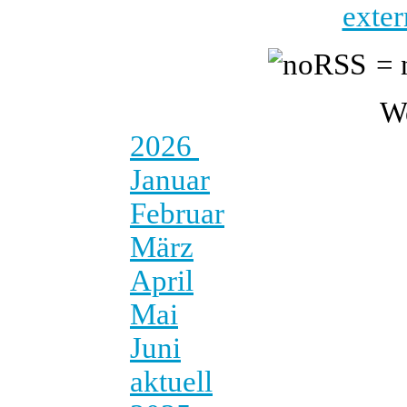
exter
= 
W
2026
Januar
Februar
März
April
Mai
Juni
aktuell