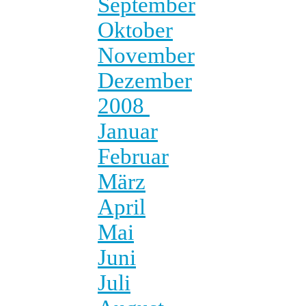
September
Oktober
November
Dezember
2008
Januar
Februar
März
April
Mai
Juni
Juli