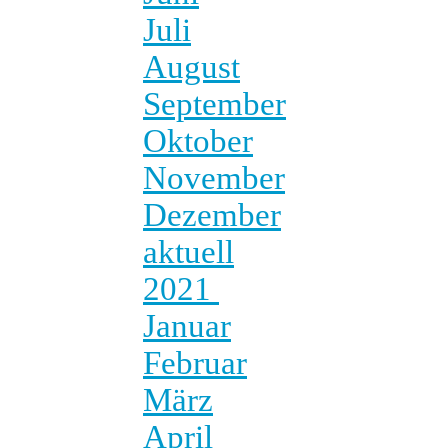
Juli
August
September
Oktober
November
Dezember
aktuell
2021
Januar
Februar
März
April