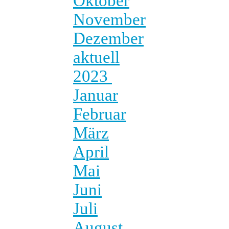
Oktober
November
Dezember
aktuell
2023
Januar
Februar
März
April
Mai
Juni
Juli
August