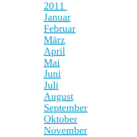
2011
Januar
Februar
März
April
Mai
Juni
Juli
August
September
Oktober
November