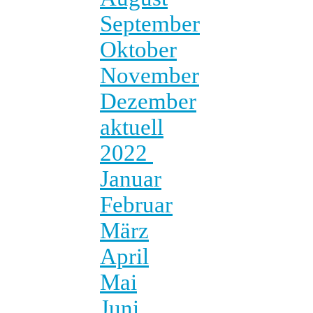
September
Oktober
November
Dezember
aktuell
2022
Januar
Februar
März
April
Mai
Juni