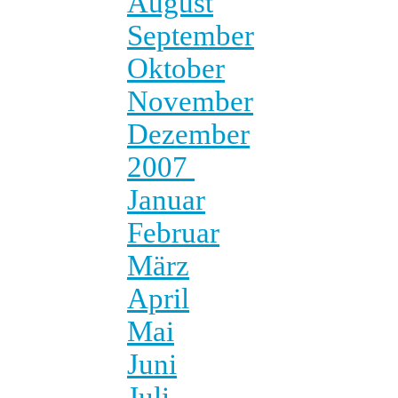
August
September
Oktober
November
Dezember
2007
Januar
Februar
März
April
Mai
Juni
Juli