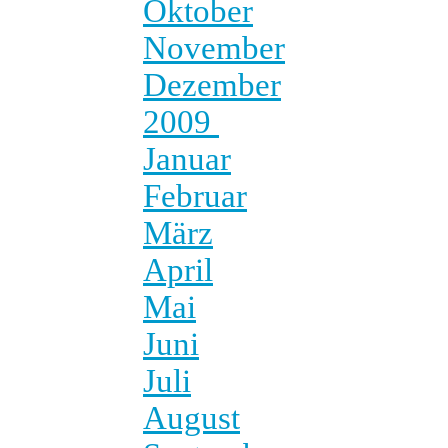
Oktober
November
Dezember
2009
Januar
Februar
März
April
Mai
Juni
Juli
August