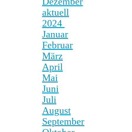
Dezember
aktuell
2024
Januar
Februar
März
April
Mai
Juni
Juli
August
September