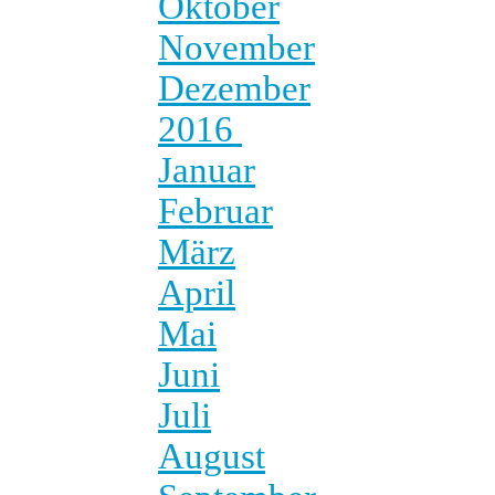
Oktober
November
Dezember
2016
Januar
Februar
März
April
Mai
Juni
Juli
August