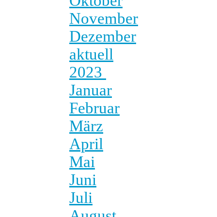
Oktober
November
Dezember
aktuell
2023
Januar
Februar
März
April
Mai
Juni
Juli
August