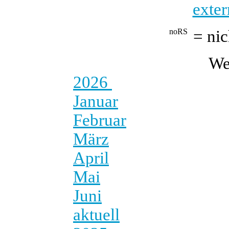
exter
= nic
We
2026
Januar
Februar
März
April
Mai
Juni
aktuell