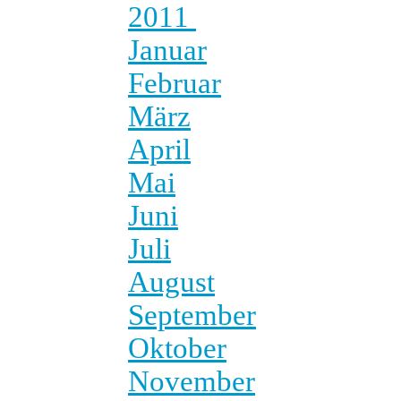
2011
Januar
Februar
März
April
Mai
Juni
Juli
August
September
Oktober
November