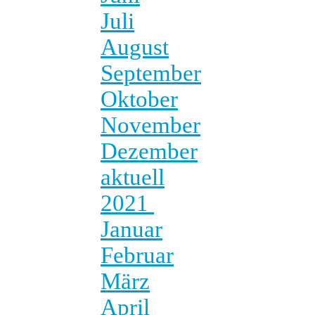
Juli
August
September
Oktober
November
Dezember
aktuell
2021
Januar
Februar
März
April