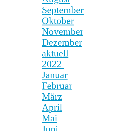
September
Oktober
November
Dezember
aktuell
2022
Januar
Februar
März
April
Mai
Juni