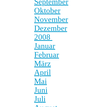
September
Oktober
November
Dezember
2008
Januar
Februar
März
April
Mai
Juni
Juli