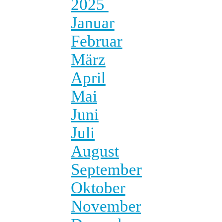
2025
Januar
Februar
März
April
Mai
Juni
Juli
August
September
Oktober
November