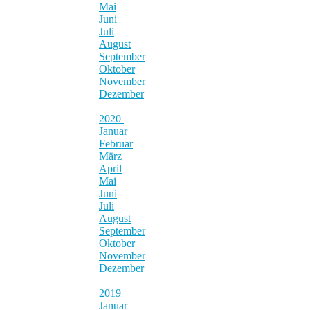
Mai
Juni
Juli
August
September
Oktober
November
Dezember
2020
Januar
Februar
März
April
Mai
Juni
Juli
August
September
Oktober
November
Dezember
2019
Januar