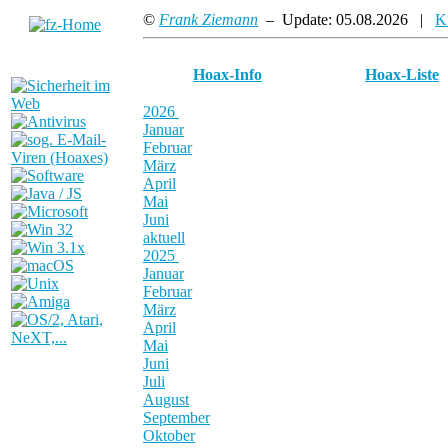
©
Frank Ziemann
– Update: 05.08.2026 |
K
Hoax-Info
Hoax-Liste
2026
Januar
Februar
März
April
Mai
Juni
aktuell
2025
Januar
Februar
März
April
Mai
Juni
Juli
August
September
Oktober