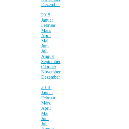
Dezember
2015
Januar
Februar
März
April
Mai
Juni
Juli
August
September
Oktober
November
Dezember
2014
Januar
Februar
März
April
Mai
Juni
Juli
August