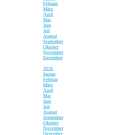
Februar
März
April
Mai
Juni
Juli
August
September
Oktober
November
Dezember
2018
Januar
Februar
März
April
Mai
Juni
Juli
August
September
Oktober
November
Dezember