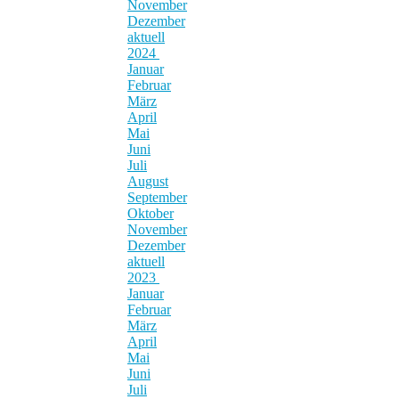
November
Dezember
aktuell
2024
Januar
Februar
März
April
Mai
Juni
Juli
August
September
Oktober
November
Dezember
aktuell
2023
Januar
Februar
März
April
Mai
Juni
Juli