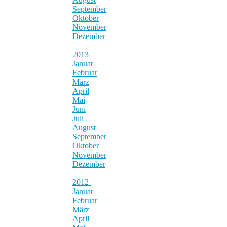
September
Oktober
November
Dezember
2013
Januar
Februar
März
April
Mai
Juni
Juli
August
September
Oktober
November
Dezember
2012
Januar
Februar
März
April