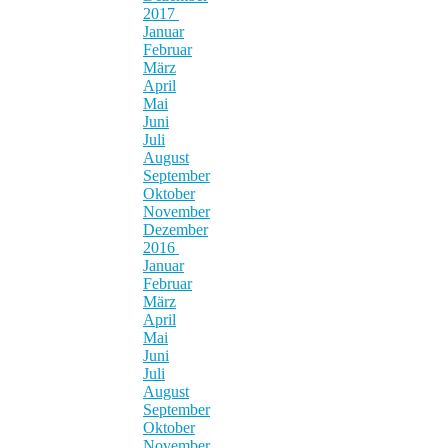
2017
Januar
Februar
März
April
Mai
Juni
Juli
August
September
Oktober
November
Dezember
2016
Januar
Februar
März
April
Mai
Juni
Juli
August
September
Oktober
November