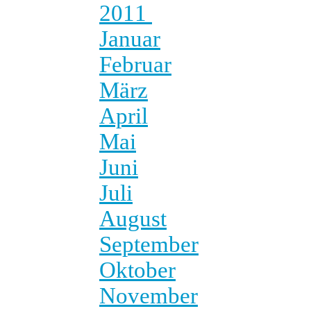
2011
Januar
Februar
März
April
Mai
Juni
Juli
August
September
Oktober
November