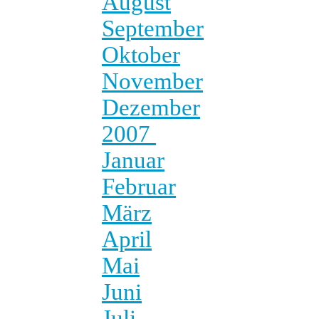
August
September
Oktober
November
Dezember
2007
Januar
Februar
März
April
Mai
Juni
Juli