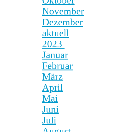
Oktober
November
Dezember
aktuell
2023
Januar
Februar
März
April
Mai
Juni
Juli
August