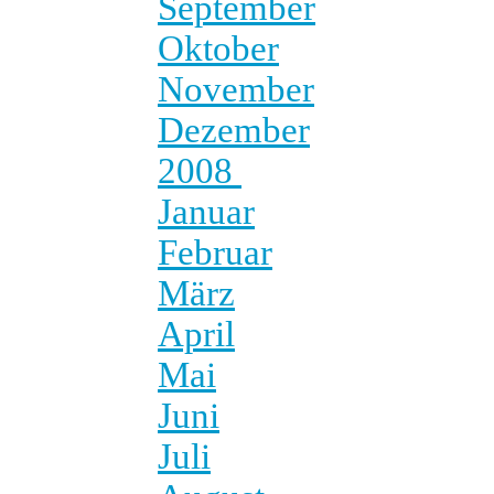
September
Oktober
November
Dezember
2008
Januar
Februar
März
April
Mai
Juni
Juli