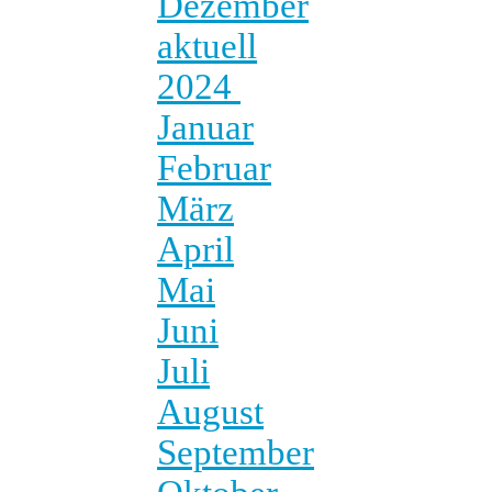
Dezember
aktuell
2024
Januar
Februar
März
April
Mai
Juni
Juli
August
September