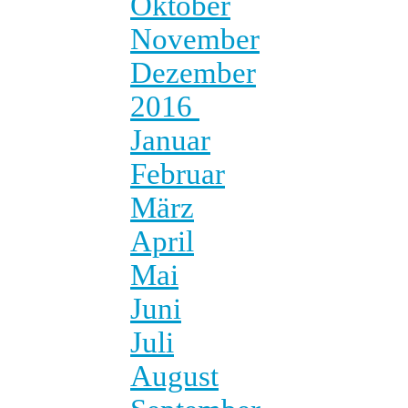
Oktober
November
Dezember
2016
Januar
Februar
März
April
Mai
Juni
Juli
August