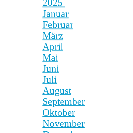
2025
Januar
Februar
März
April
Mai
Juni
Juli
August
September
Oktober
November