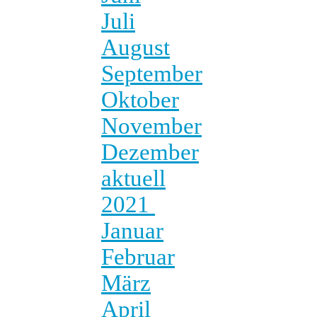
Juli
August
September
Oktober
November
Dezember
aktuell
2021
Januar
Februar
März
April