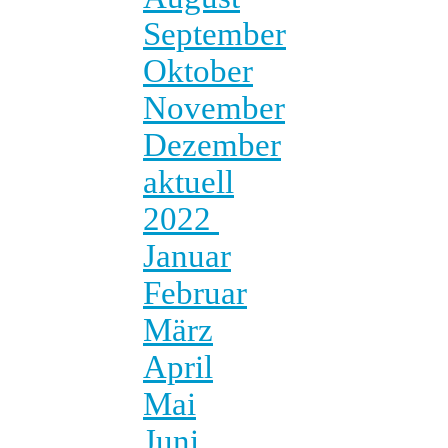
September
Oktober
November
Dezember
aktuell
2022
Januar
Februar
März
April
Mai
Juni