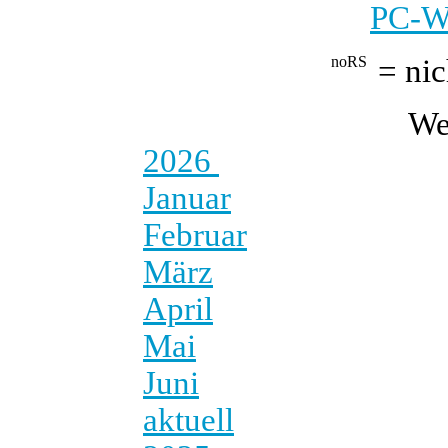
PC-We
= nic
We
2026
Januar
Februar
März
April
Mai
Juni
aktuell