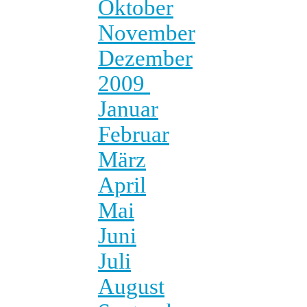
Oktober
November
Dezember
2009
Januar
Februar
März
April
Mai
Juni
Juli
August