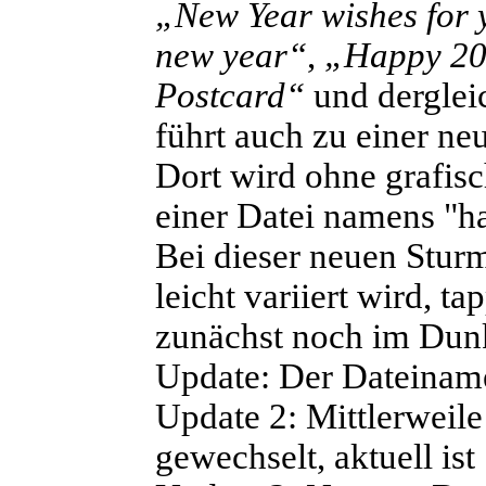
„New Year wishes for
new year“
,
„Happy 20
Postcard“
und derglei
führt auch zu einer n
Dort wird ohne grafi
einer Datei namens "h
Bei dieser neuen Stur
leicht variiert wird, t
zunächst noch im Dunk
Update:
Der Dateiname
Update 2:
Mittlerweile
gewechselt, aktuell i