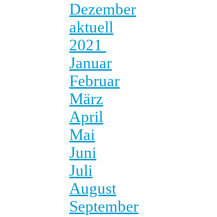
Dezember
aktuell
2021
Januar
Februar
März
April
Mai
Juni
Juli
August
September