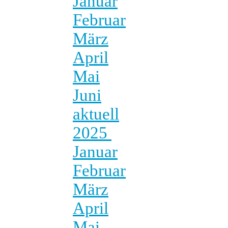
Januar
Februar
März
April
Mai
Juni
aktuell
2025
Januar
Februar
März
April
Mai