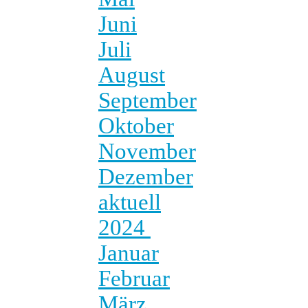
Juni
Juli
August
September
Oktober
November
Dezember
aktuell
2024
Januar
Februar
März