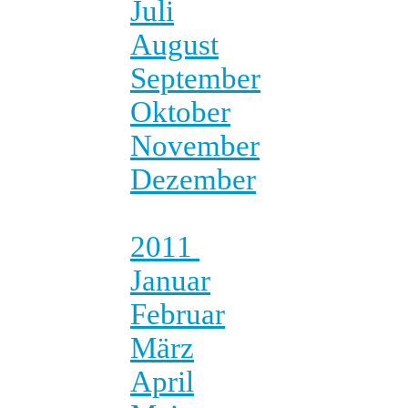
Juli
August
September
Oktober
November
Dezember
2011
Januar
Februar
März
April