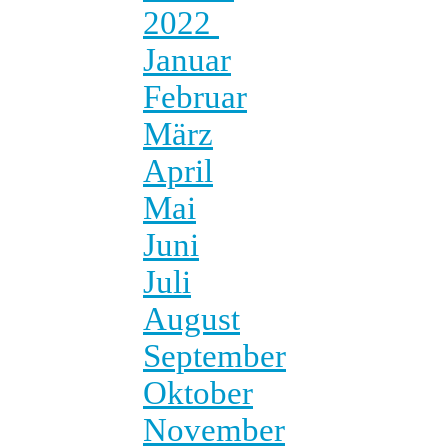
2022
Januar
Februar
März
April
Mai
Juni
Juli
August
September
Oktober
November