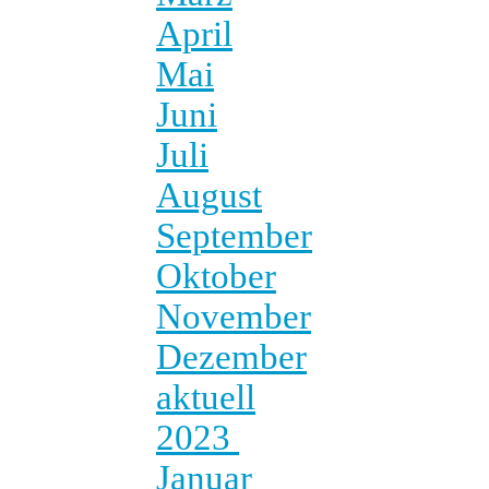
April
Mai
Juni
Juli
August
September
Oktober
November
Dezember
aktuell
2023
Januar