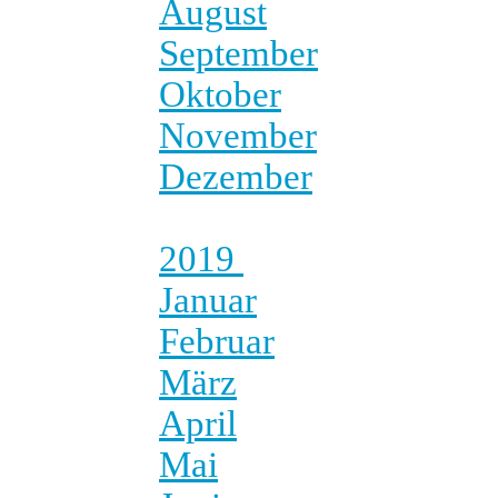
August
September
Oktober
November
Dezember
2019
Januar
Februar
März
April
Mai