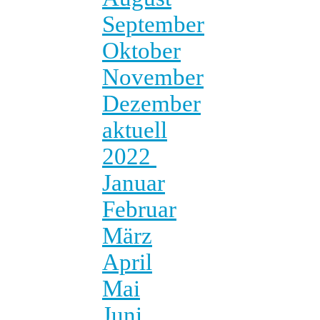
September
Oktober
November
Dezember
aktuell
2022
Januar
Februar
März
April
Mai
Juni