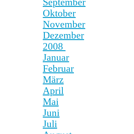
September
Oktober
November
Dezember
2008
Januar
Februar
März
April
Mai
Juni
Juli