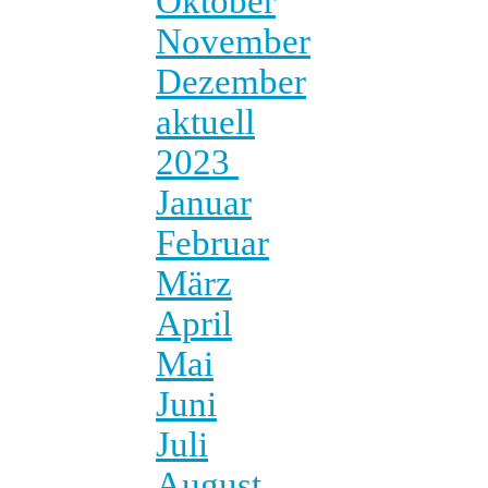
Oktober
November
Dezember
aktuell
2023
Januar
Februar
März
April
Mai
Juni
Juli
August