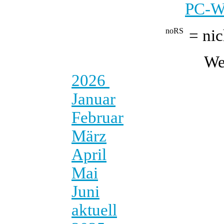
PC-We
= nic
We
2026
Januar
Februar
März
April
Mai
Juni
aktuell