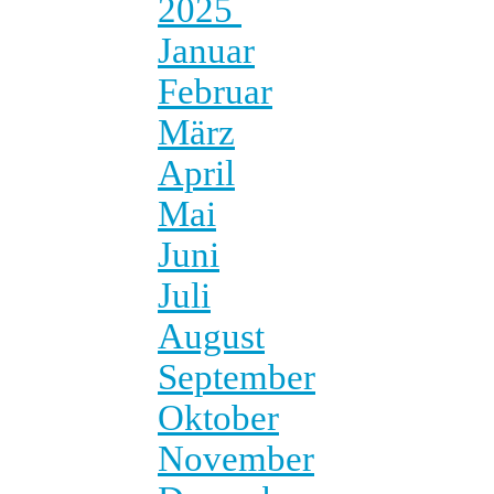
2025
Januar
Februar
März
April
Mai
Juni
Juli
August
September
Oktober
November