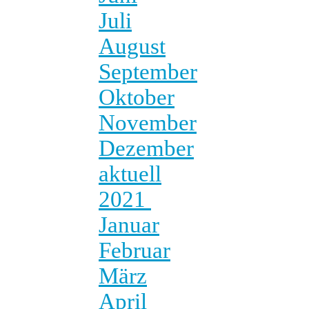
Juli
August
September
Oktober
November
Dezember
aktuell
2021
Januar
Februar
März
April