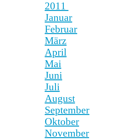
2011
Januar
Februar
März
April
Mai
Juni
Juli
August
September
Oktober
November