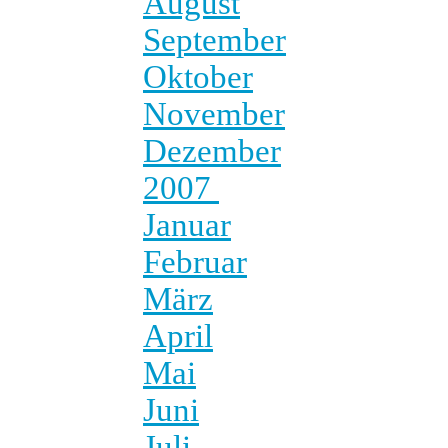
August
September
Oktober
November
Dezember
2007
Januar
Februar
März
April
Mai
Juni
Juli