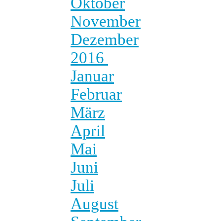
Oktober
November
Dezember
2016
Januar
Februar
März
April
Mai
Juni
Juli
August