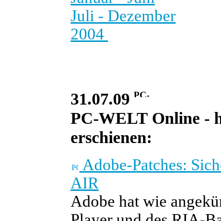
Juli - Dezember
2004
31.07.09
PC-WELT Online - he
erschienen:
Adobe-Patches: Siche
AIR
Adobe hat wie angekün
Player und des RIA-Bau