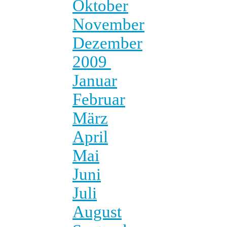
Oktober
November
Dezember
2009
Januar
Februar
März
April
Mai
Juni
Juli
August