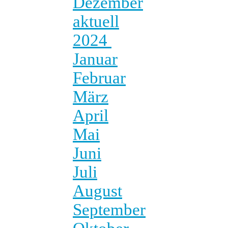
Dezember
aktuell
2024
Januar
Februar
März
April
Mai
Juni
Juli
August
September