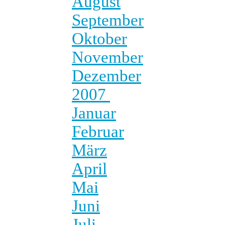
August
September
Oktober
November
Dezember
2007
Januar
Februar
März
April
Mai
Juni
Juli