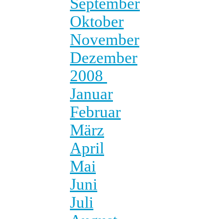
September
Oktober
November
Dezember
2008
Januar
Februar
März
April
Mai
Juni
Juli