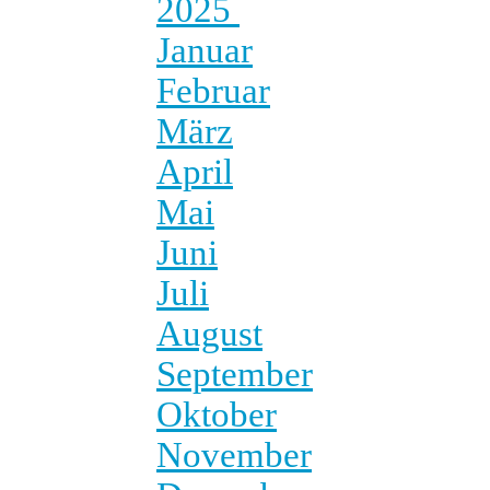
2025
Januar
Februar
März
April
Mai
Juni
Juli
August
September
Oktober
November