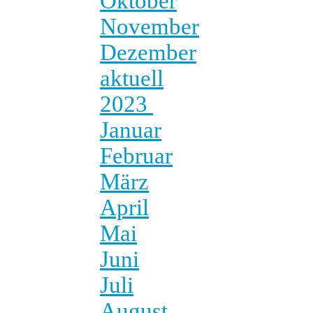
Oktober
November
Dezember
aktuell
2023
Januar
Februar
März
April
Mai
Juni
Juli
August