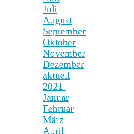
Juli
August
September
Oktober
November
Dezember
aktuell
2021
Januar
Februar
März
April