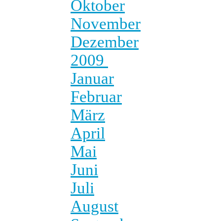
Oktober
November
Dezember
2009
Januar
Februar
März
April
Mai
Juni
Juli
August