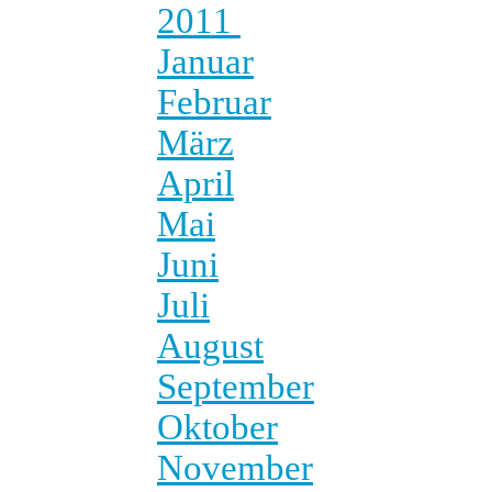
2011
Januar
Februar
März
April
Mai
Juni
Juli
August
September
Oktober
November