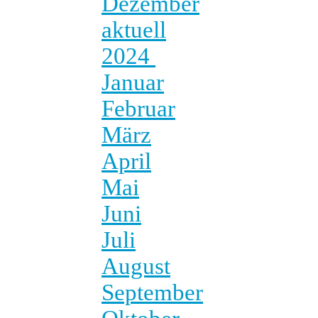
Dezember
aktuell
2024
Januar
Februar
März
April
Mai
Juni
Juli
August
September