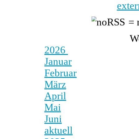
exter
= 
W
2026
Januar
Februar
März
April
Mai
Juni
aktuell