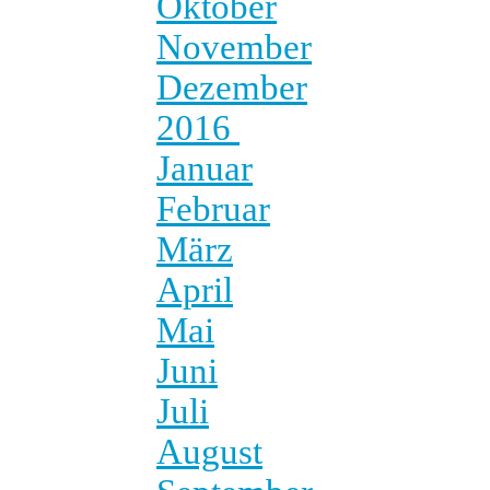
Oktober
November
Dezember
2016
Januar
Februar
März
April
Mai
Juni
Juli
August