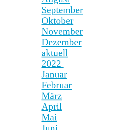
September
Oktober
November
Dezember
aktuell
2022
Januar
Februar
März
April
Mai
Juni