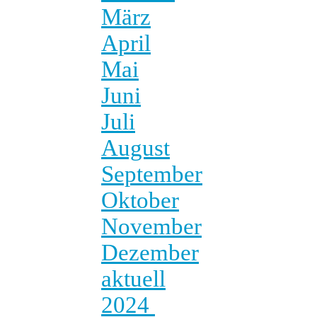
März
April
Mai
Juni
Juli
August
September
Oktober
November
Dezember
aktuell
2024