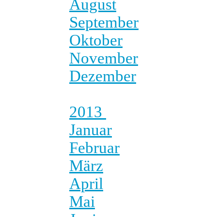
August
September
Oktober
November
Dezember
2013
Januar
Februar
März
April
Mai