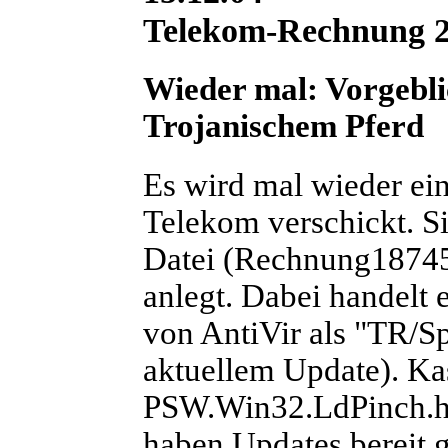
Telekom-Rechnung 
Wieder mal: Vorgebl
Trojanischem Pferd
Es wird mal wieder ei
Telekom verschickt. Si
Datei (Rechnung187455
anlegt. Dabei handelt 
von AntiVir als "TR/S
aktuellem Update). Kas
PSW.Win32.LdPinch.ht"
haben Updates bereit g