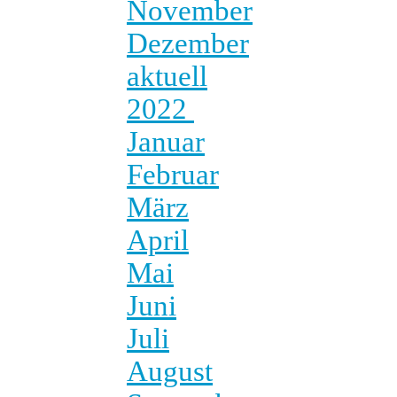
November
Dezember
aktuell
2022
Januar
Februar
März
April
Mai
Juni
Juli
August