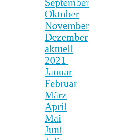
September
Oktober
November
Dezember
aktuell
2021
Januar
Februar
März
April
Mai
Juni