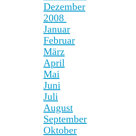
Dezember
2008
Januar
Februar
März
April
Mai
Juni
Juli
August
September
Oktober