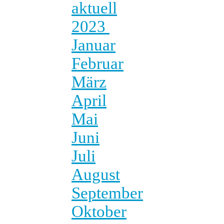
aktuell
2023
Januar
Februar
März
April
Mai
Juni
Juli
August
September
Oktober