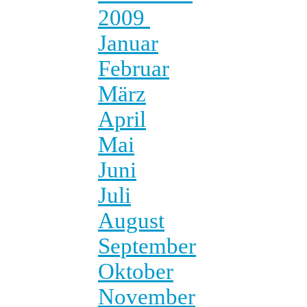
2009
Januar
Februar
März
April
Mai
Juni
Juli
August
September
Oktober
November