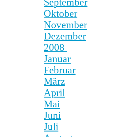
September
Oktober
November
Dezember
2008
Januar
Februar
März
April
Mai
Juni
Juli