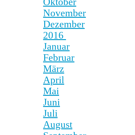
Oktober
November
Dezember
2016
Januar
Februar
März
April
Mai
Juni
Juli
August