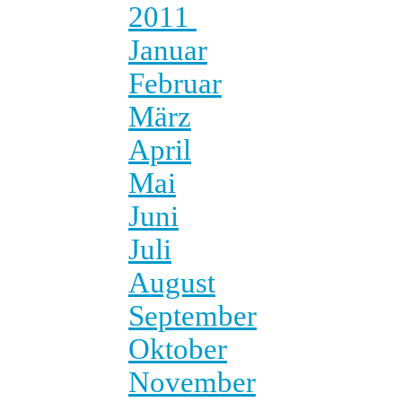
2011
Januar
Februar
März
April
Mai
Juni
Juli
August
September
Oktober
November