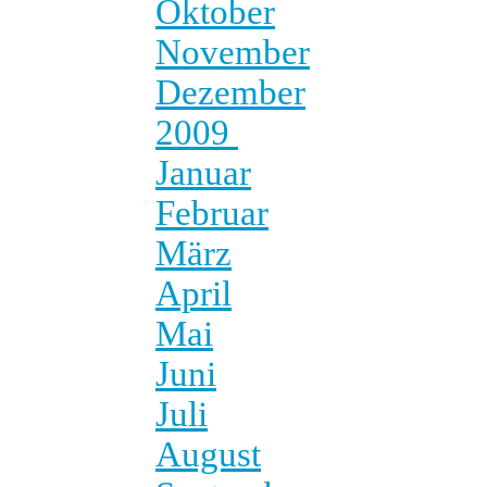
Oktober
November
Dezember
2009
Januar
Februar
März
April
Mai
Juni
Juli
August