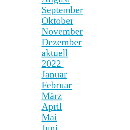
September
Oktober
November
Dezember
aktuell
2022
Januar
Februar
März
April
Mai
Juni