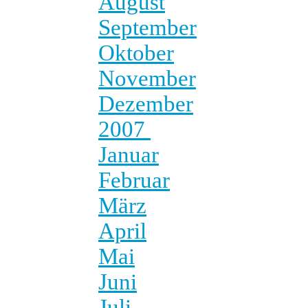
August
September
Oktober
November
Dezember
2007
Januar
Februar
März
April
Mai
Juni
Juli