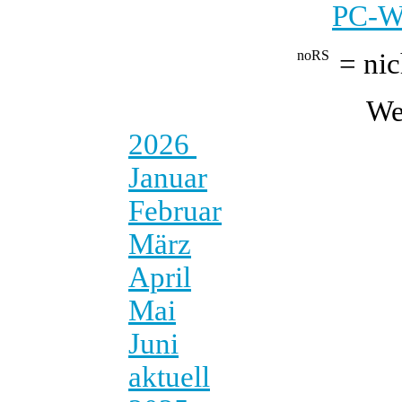
PC-We
= nic
We
2026
Januar
Februar
März
April
Mai
Juni
aktuell