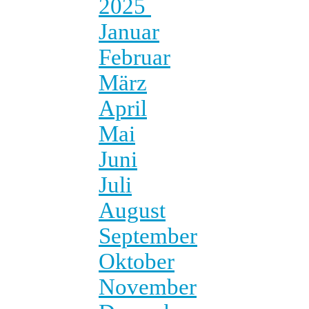
2025
Januar
Februar
März
April
Mai
Juni
Juli
August
September
Oktober
November