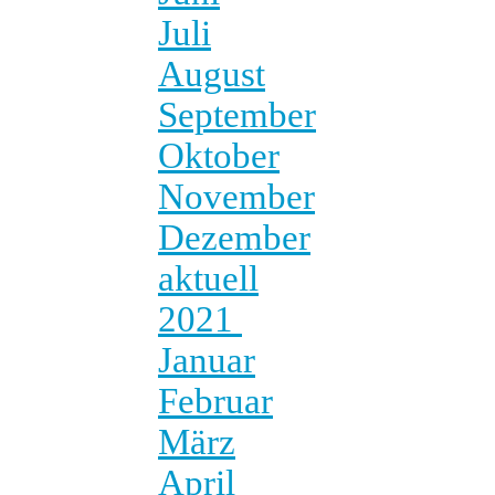
Juli
August
September
Oktober
November
Dezember
aktuell
2021
Januar
Februar
März
April