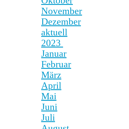
Oktober
November
Dezember
aktuell
2023
Januar
Februar
März
April
Mai
Juni
Juli
August