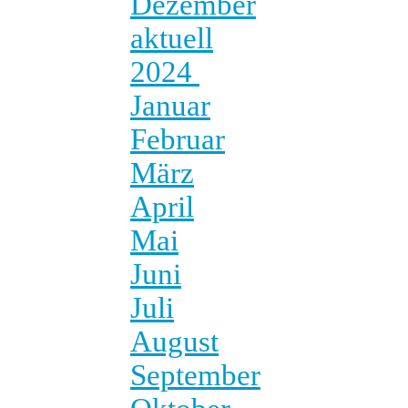
Dezember
aktuell
2024
Januar
Februar
März
April
Mai
Juni
Juli
August
September