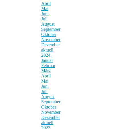
April
Mai
Juni
Juli
August
September
Oktober
November
Dezember
aktuell
2024
Januar
Februar
März
April
Mai
Juni
Juli
August
September
Oktober
November
Dezember
aktuell
2023