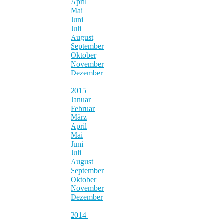
April
Mai
Juni
Juli
August
September
Oktober
November
Dezember
2015
Januar
Februar
März
April
Mai
Juni
Juli
August
September
Oktober
November
Dezember
2014