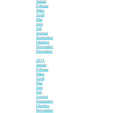
Januar
Februar
März
April
Mai
Juni
Juli
August
September
Oktober
November
Dezember
2013
Januar
Februar
März
April
Mai
Juni
Juli
August
September
Oktober
November