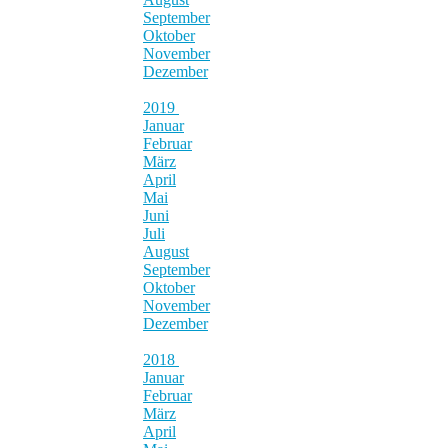
September
Oktober
November
Dezember
2019
Januar
Februar
März
April
Mai
Juni
Juli
August
September
Oktober
November
Dezember
2018
Januar
Februar
März
April