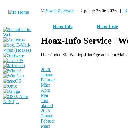
©
Frank Ziemann
– Update: 26.06.2026 |
K
Hoax-Info
Hoax-Liste
Hoax-Info Service |
We
Hier finden Sie Weblog-Einträge aus dem Mai 
2026
Januar
Februar
März
April
Mai
Juni
aktuell
2025
Januar
Februar
März