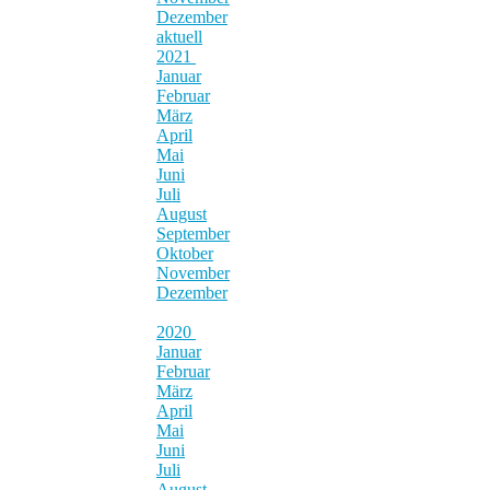
Dezember
aktuell
2021
Januar
Februar
März
April
Mai
Juni
Juli
August
September
Oktober
November
Dezember
2020
Januar
Februar
März
April
Mai
Juni
Juli
August