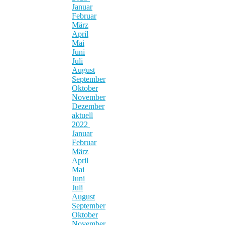
Januar
Februar
März
April
Mai
Juni
Juli
August
September
Oktober
November
Dezember
aktuell
2022
Januar
Februar
März
April
Mai
Juni
Juli
August
September
Oktober
November