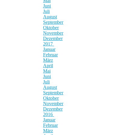
Mai
Juni
Juli
August
September
Oktober
November
Dezember
2017
Januar
Februar
März
April
Mai
Juni
Juli
August
September
Oktober
November
Dezember
2016
Januar
Februar
März