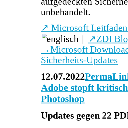
aufgedeckten Sicherhe
unbehandelt.
↗
Microsoft Leitfaden 
|
↗
ZDI Bl
→
Microsoft Download
Sicherheits-Updates
12.07.2022
PermaLin
Adobe stopft kritisc
Photoshop
Updates gegen 22 PD