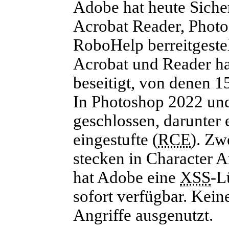
Adobe hat heute Siche
Acrobat Reader, Photo
RoboHelp berreitgeste
Acrobat und Reader ha
beseitigt, von denen 15
In Photoshop 2022 un
geschlossen, darunter
eingestufte (
RCE
). Zw
stecken in Character 
hat Adobe eine
XSS
-L
sofort verfügbar. Kein
Angriffe ausgenutzt.