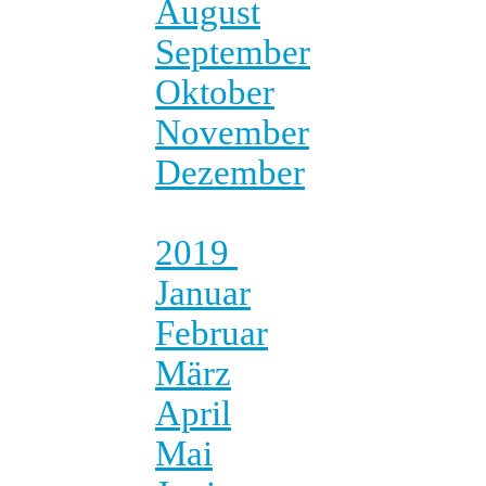
August
September
Oktober
November
Dezember
2019
Januar
Februar
März
April
Mai