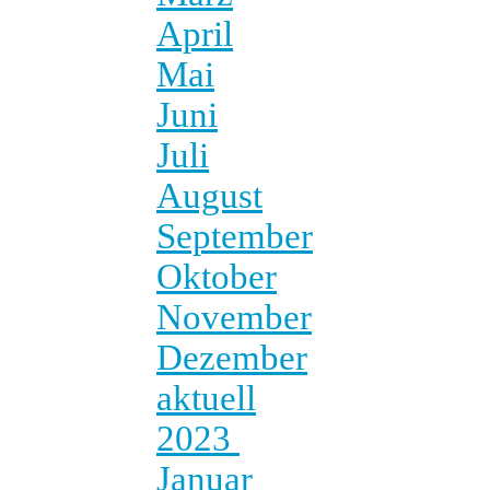
April
Mai
Juni
Juli
August
September
Oktober
November
Dezember
aktuell
2023
Januar