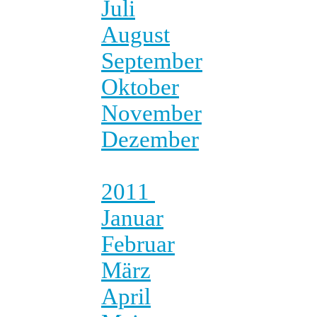
Juli
August
September
Oktober
November
Dezember
2011
Januar
Februar
März
April