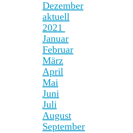
Dezember
aktuell
2021
Januar
Februar
März
April
Mai
Juni
Juli
August
September