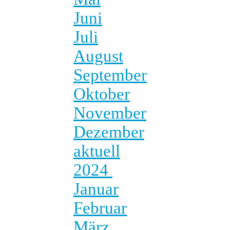
Juni
Juli
August
September
Oktober
November
Dezember
aktuell
2024
Januar
Februar
März