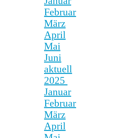
Januar
Februar
März
April
Mai
Juni
aktuell
2025
Januar
Februar
März
April
Mai