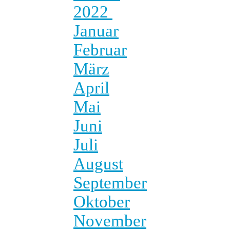
2022
Januar
Februar
März
April
Mai
Juni
Juli
August
September
Oktober
November