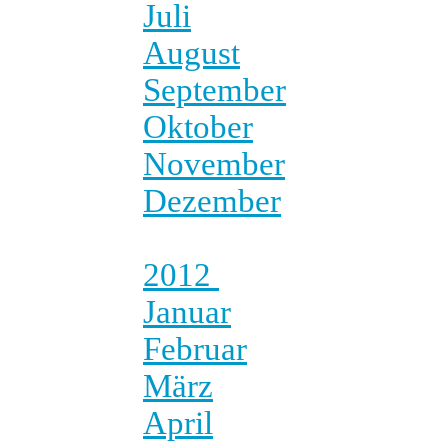
Juli
August
September
Oktober
November
Dezember
2012
Januar
Februar
März
April