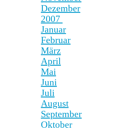
Dezember
2007
Januar
Februar
März
April
Mai
Juni
Juli
August
September
Oktober