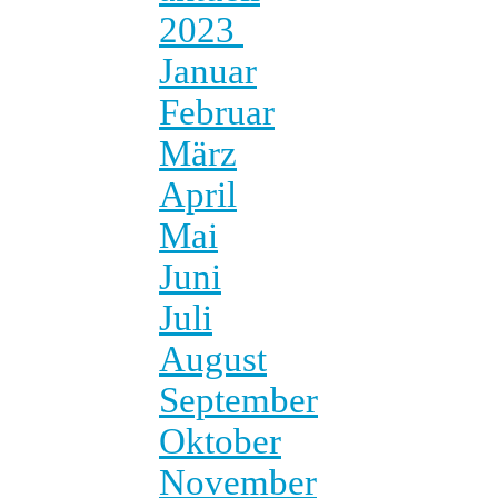
2023
Januar
Februar
März
April
Mai
Juni
Juli
August
September
Oktober
November