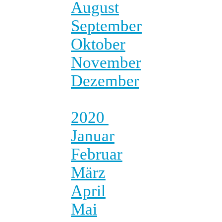
August
September
Oktober
November
Dezember
2020
Januar
Februar
März
April
Mai