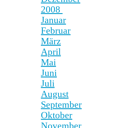
2008
Januar
Februar
März
April
Mai
Juni
Juli
August
September
Oktober
November