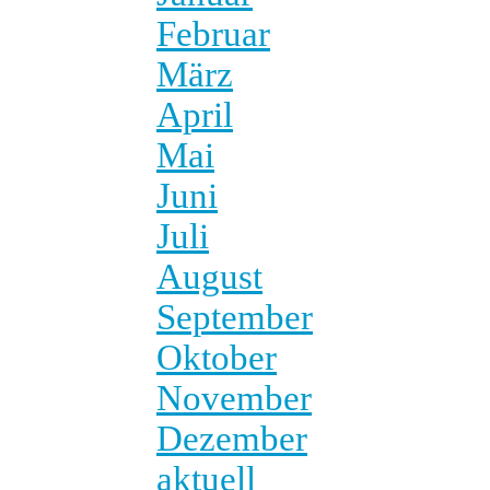
Februar
März
April
Mai
Juni
Juli
August
September
Oktober
November
Dezember
aktuell