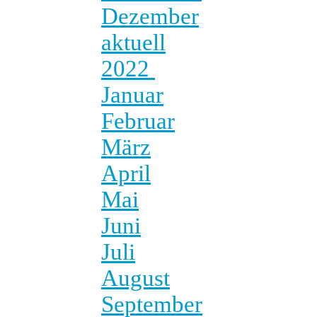
Dezember
aktuell
2022
Januar
Februar
März
April
Mai
Juni
Juli
August
September